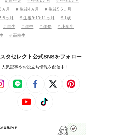
# 新生児
# 生後1ヵ月
# 生後2ヵ月
後3ヵ月
# 生後4ヵ月
# 生後5⋅6ヵ月
7⋅8ヵ月
# 生後9⋅10⋅11ヵ月
# 1歳
# 年少
# 年中
# 年長
# 小学生
学生
# 高校生
スタセレクト公式SNSをフォロー
人気記事やお役立ち情報を配信中！