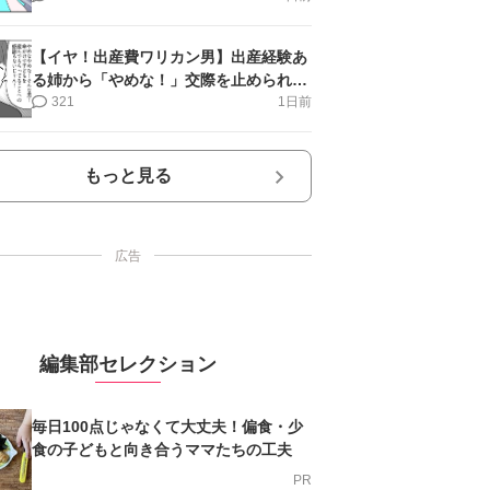
【イヤ！出産費ワリカン男】出産経験あ
る姉から「やめな！」交際を止められ＜
第12話＞#4コマ母道場
321
1日前
もっと見る
広告
編集部セレクション
毎日100点じゃなくて大丈夫！偏食・少
食の子どもと向き合うママたちの工夫
PR