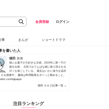
会員登録
ログイン
行事
まんが
ショートドラマ
事を書いた人
猫田 カヨ
猫とお菓子が大好きな主婦。2015年に第一子の
娘を出産。 元気でおてんばな娘に振り回される
日々を過ごしている。 最近はいかに体力を温存
くかを模索中。 趣味は料理動画をボーっと眺めること。
witter.com/kijipaipai
猫田 カヨ の記事一覧
→
注目ランキング