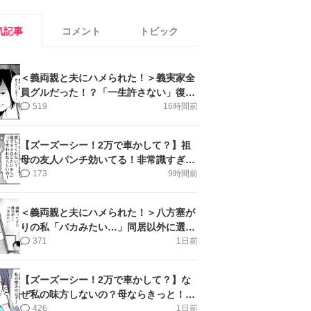
気記事
コメント
トピック
＜義両親と夫にハメられた！＞義実家全
員グルだった！？「一生許さない」復讐
誓った私【第6話まんが】
519
16時間前
【ズーズーシー！2万で車かして？】祖
母の友人パンチ効いてる！非常識すぎ＜
第18話＞#4コマ母道場
173
9時間前
＜義両親と夫にハメられた！＞八方塞が
りの私「バカみたい…」同居以外に選択
肢がない【第5話まんが】
371
1日前
【ズーズーシー！2万で車かして？】な
ぜ私の味方しないの？母ならきっと！＜
第17話＞#4コマ母道場
426
1日前