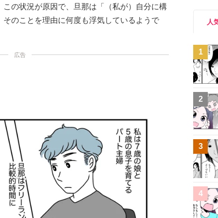
。この状況が原因で、旦那は「（私が）自分に構
、そのことを理由に何度も浮気しているようで
人
1
広告
2
3
4