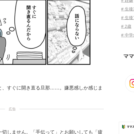
# 妊娠
# 生
# 生後
# 2歳
# 中
ママ
と、すぐに開き直る旦那……。嫌悪感しか感じま
広告
一切しません。「手伝って」とお願いしても「疲