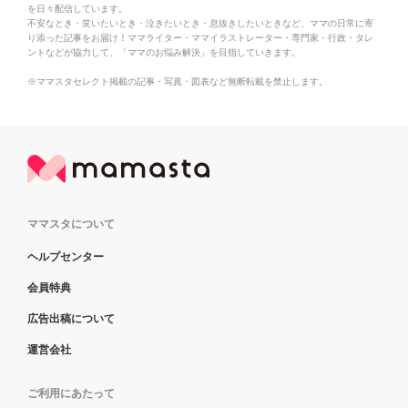
を日々配信しています。
不安なとき・笑いたいとき・泣きたいとき・息抜きしたいときなど、ママの日常に寄
り添った記事をお届け！ママライター・ママイラストレーター・専門家・行政・タレ
ントなどが協力して、「ママのお悩み解決」を目指していきます。
※ママスタセレクト掲載の記事・写真・図表など無断転載を禁止します。
ママスタについて
ヘルプセンター
会員特典
広告出稿について
運営会社
ご利用にあたって