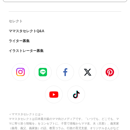
セレクト
ママスタセレクトQ&A
ライター募集
イラストレーター募集
＜ママスタセレクトとは＞
ママスタセレクトは日本最大級のママ向けメディアです。「いつでも、どこでも、マ
マに寄り添う情報を」をコンセプトに、子育て情報からママ友、夫（旦那）、義実家
（義母、義父、義家族）の話、教育コラム、行政の育児支援、オリジナルまんがなど