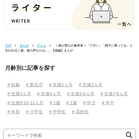
TOP
まんが
子ども
＜娘が悪口の被害者＞「ウザい」「調子に乗ってる」と
言われ泣く娘。親の声かけは……【後編】まんが
月齢別に記事を探す
# 妊娠
# 新生児
# 生後1ヵ月
# 生後2ヵ月
# 生後3ヵ月
# 生後4ヵ月
# 生後5⋅6ヵ月
# 生後7⋅8ヵ月
# 生後9⋅10⋅11ヵ月
# 1歳
# 2歳
# 年少
# 年中
# 年長
# 小学生
# 中学生
# 高校生