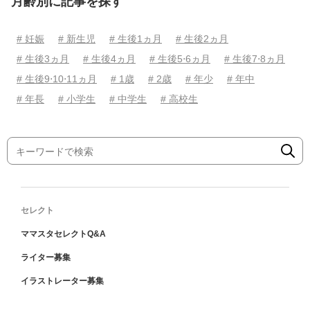
月齢別に記事を探す
# 妊娠
# 新生児
# 生後1ヵ月
# 生後2ヵ月
# 生後3ヵ月
# 生後4ヵ月
# 生後5⋅6ヵ月
# 生後7⋅8ヵ月
# 生後9⋅10⋅11ヵ月
# 1歳
# 2歳
# 年少
# 年中
# 年長
# 小学生
# 中学生
# 高校生
セレクト
ママスタセレクトQ&A
ライター募集
イラストレーター募集