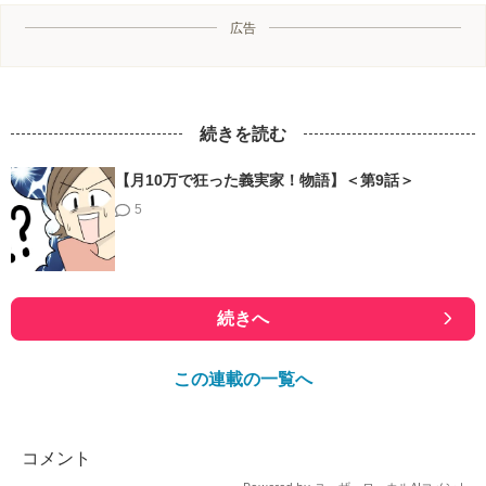
広告
続きを読む
【月10万で狂った義実家！物語】＜第9話＞
5
続きへ
この連載の一覧へ