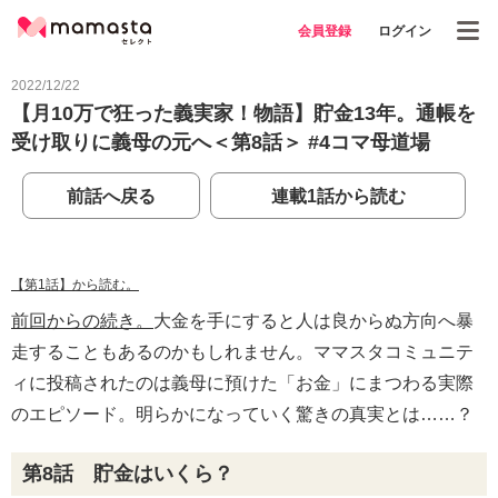
会員登録
ログイン
2022/12/22
【月10万で狂った義実家！物語】貯金13年。通帳を
受け取りに義母の元へ＜第8話＞ #4コマ母道場
前話へ戻る
連載1話から読む
【第1話】から読む。
前回からの続き。
大金を手にすると人は良からぬ方向へ暴
走することもあるのかもしれません。ママスタコミュニテ
ィに投稿されたのは義母に預けた「お金」にまつわる実際
のエピソード。明らかになっていく驚きの真実とは……？
第8話 貯金はいくら？