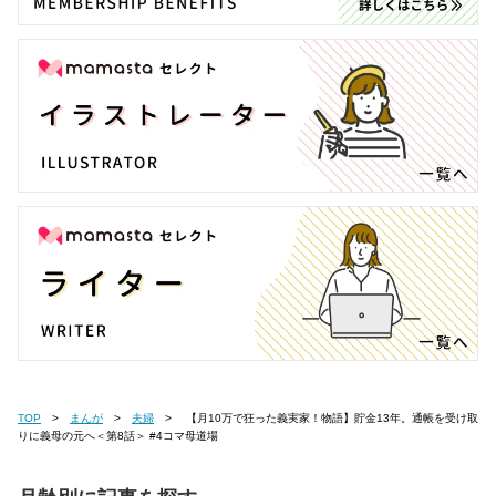
TOP
まんが
夫婦
【月10万で狂った義実家！物語】貯金13年。通帳を受け取
りに義母の元へ＜第8話＞ #4コマ母道場