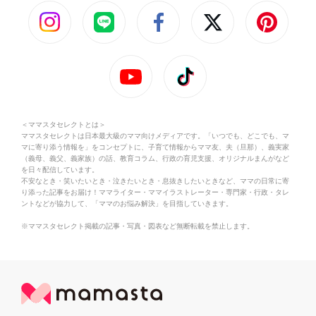
＜ママスタセレクトとは＞
ママスタセレクトは日本最大級のママ向けメディアです。「いつでも、どこでも、マ
マに寄り添う情報を」をコンセプトに、子育て情報からママ友、夫（旦那）、義実家
（義母、義父、義家族）の話、教育コラム、行政の育児支援、オリジナルまんがなど
を日々配信しています。
不安なとき・笑いたいとき・泣きたいとき・息抜きしたいときなど、ママの日常に寄
り添った記事をお届け！ママライター・ママイラストレーター・専門家・行政・タレ
ントなどが協力して、「ママのお悩み解決」を目指していきます。
※ママスタセレクト掲載の記事・写真・図表など無断転載を禁止します。