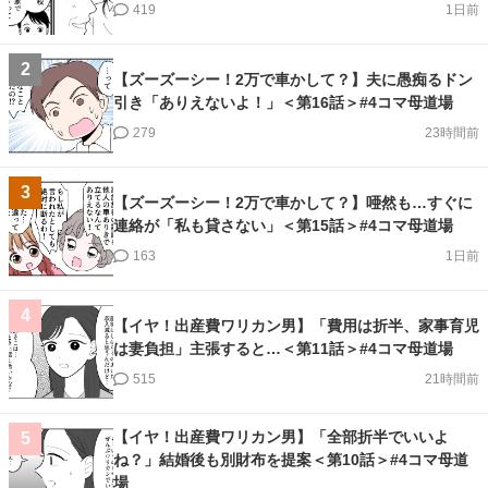
419
1日前
2
【ズーズーシー！2万で車かして？】夫に愚痴るドン
引き「ありえないよ！」＜第16話＞#4コマ母道場
279
23時間前
3
【ズーズーシー！2万で車かして？】唖然も…すぐに
連絡が「私も貸さない」＜第15話＞#4コマ母道場
163
1日前
4
【イヤ！出産費ワリカン男】「費用は折半、家事育児
は妻負担」主張すると…＜第11話＞#4コマ母道場
515
21時間前
【イヤ！出産費ワリカン男】「全部折半でいいよ
5
ね？」結婚後も別財布を提案＜第10話＞#4コマ母道
場