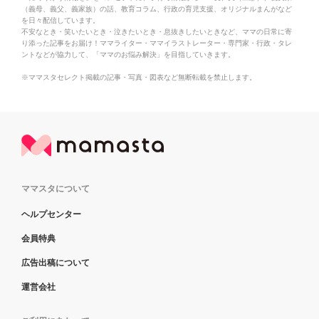
（義母、義父、義家族）の話、教育コラム、行政の育児支援、オリジナルまんがなど
を日々配信しています。
不安なとき・笑いたいとき・泣きたいとき・息抜きしたいときなど、ママの日常に寄
り添った記事をお届け！ママライター・ママイラストレーター・専門家・行政・タレ
ントなどが協力して、「ママのお悩み解決」を目指していきます。
※ママスタセレクト掲載の記事・写真・図表など無断転載を禁止します。
ママスタについて
ヘルプセンター
会員特典
広告出稿について
運営会社