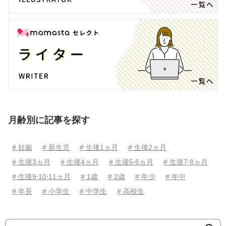
月齢別に記事を探す
# 妊娠
# 新生児
# 生後1ヵ月
# 生後2ヵ月
# 生後3ヵ月
# 生後4ヵ月
# 生後5⋅6ヵ月
# 生後7⋅8ヵ月
# 生後9⋅10⋅11ヵ月
# 1歳
# 2歳
# 年少
# 年中
# 年長
# 小学生
# 中学生
# 高校生