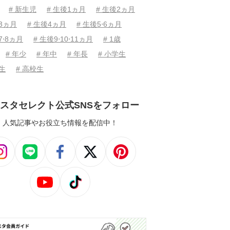
# 新生児
# 生後1ヵ月
# 生後2ヵ月
後3ヵ月
# 生後4ヵ月
# 生後5⋅6ヵ月
7⋅8ヵ月
# 生後9⋅10⋅11ヵ月
# 1歳
# 年少
# 年中
# 年長
# 小学生
学生
# 高校生
スタセレクト公式SNSをフォロー
人気記事やお役立ち情報を配信中！