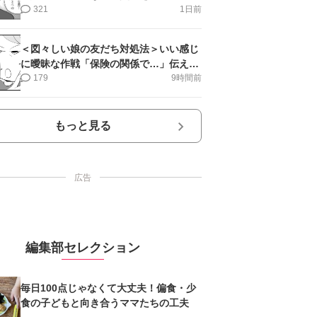
第12話＞#4コマ母道場
321
1日前
＜図々しい娘の友だち対処法＞いい感じ
に曖昧な作戦「保険の関係で…」伝える
と…！？【第3話まんが】
179
9時間前
もっと見る
広告
編集部セレクション
毎日100点じゃなくて大丈夫！偏食・少
食の子どもと向き合うママたちの工夫