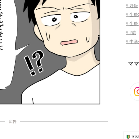
# 妊娠
# 生
# 生後
# 2歳
# 中
ママ
広告