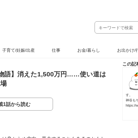
子育て/妊娠/出産
仕事
お金/暮らし
お出かけ/
この記
物語】消えた1,500万円……使い道は
道場
す。
神谷も
載1話から読む
https:/