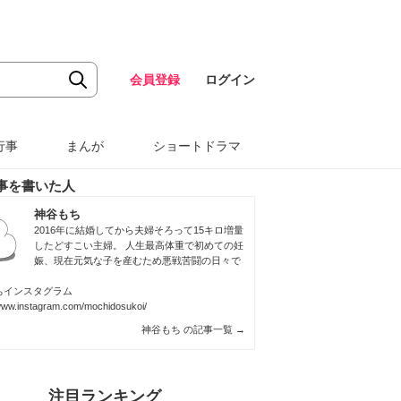
会員登録
ログイン
行事
まんが
ショートドラマ
事を書いた人
神谷もち
2016年に結婚してから夫婦そろって15キロ増量
したどすこい主婦。 人生最高体重で初めての妊
娠、現在元気な子を産むため悪戦苦闘の日々で
ちインスタグラム
/www.instagram.com/mochidosukoi/
神谷もち の記事一覧
→
注目ランキング