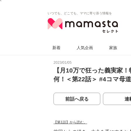
`
いつでも、どこでも、ママに寄り添う情報を
新着
人気企画
家族
2023/01/05
【月10万で狂った義実家！
何！＜第22話＞ #4コマ母
前話へ戻る
連
【第1話】から読む。