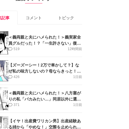
気記事
コメント
トピック
＜義両親と夫にハメられた！＞義実家全
員グルだった！？「一生許さない」復讐
誓った私【第6話まんが】
519
12時間前
【ズーズーシー！2万で車かして？】な
ぜ私の味方しないの？母ならきっと！＜
第17話＞#4コマ母道場
426
1日前
＜義両親と夫にハメられた！＞八方塞が
りの私「バカみたい…」同居以外に選択
肢がない【第5話まんが】
371
1日前
【イヤ！出産費ワリカン男】出産経験あ
る姉から「やめな！」交際を止められ＜