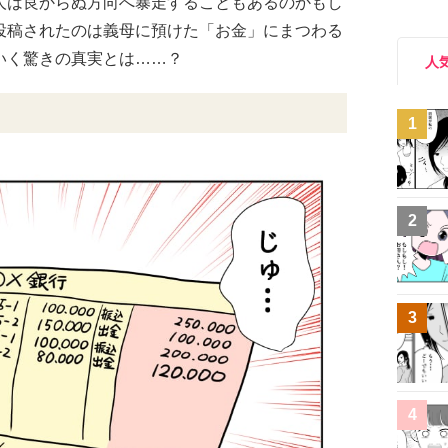
人は良からぬ方向へ暴走することもあるのかもし
投稿されたのは義母に預けた「お金」にまつわる
いく驚きの真実とは……？
人
1
2
3
4