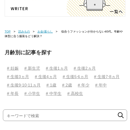
TOP
読みもの
お金/暮らし
似合うファッションが分からない40代。年齢や
体型に合う服装をどう解決？
月齢別に記事を探す
# 妊娠
# 新生児
# 生後1ヵ月
# 生後2ヵ月
# 生後3ヵ月
# 生後4ヵ月
# 生後5⋅6ヵ月
# 生後7⋅8ヵ月
# 生後9⋅10⋅11ヵ月
# 1歳
# 2歳
# 年少
# 年中
# 年長
# 小学生
# 中学生
# 高校生