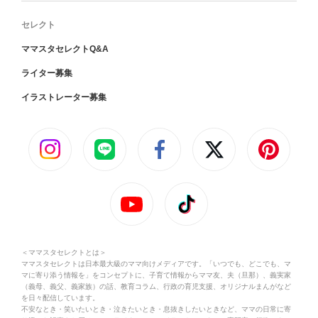
セレクト
ママスタセレクトQ&A
ライター募集
イラストレーター募集
＜ママスタセレクトとは＞
ママスタセレクトは日本最大級のママ向けメディアです。「いつでも、どこでも、マ
マに寄り添う情報を」をコンセプトに、子育て情報からママ友、夫（旦那）、義実家
（義母、義父、義家族）の話、教育コラム、行政の育児支援、オリジナルまんがなど
を日々配信しています。
不安なとき・笑いたいとき・泣きたいとき・息抜きしたいときなど、ママの日常に寄