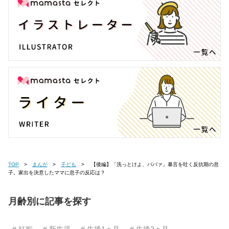
TOP
まんが
子ども
【後編】「洗っとけよ、ババァ」暴言を吐く反抗期の息
子。家出を決意したママに息子の反応は？
月齢別に記事を探す