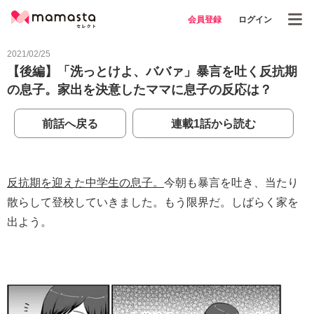
会員登録
ログイン
2021/02/25
【後編】「洗っとけよ、ババァ」暴言を吐く反抗期
の息子。家出を決意したママに息子の反応は？
前話へ戻る
連載1話から読む
反抗期を迎えた中学生の息子。
今朝も暴言を吐き、当たり
散らして登校していきました。もう限界だ。しばらく家を
出よう。