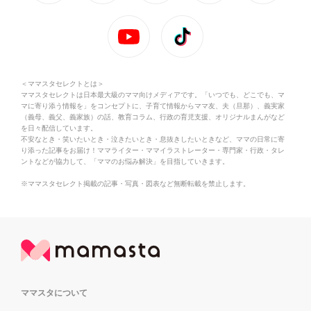
＜ママスタセレクトとは＞
ママスタセレクトは日本最大級のママ向けメディアです。「いつでも、どこでも、マ
マに寄り添う情報を」をコンセプトに、子育て情報からママ友、夫（旦那）、義実家
（義母、義父、義家族）の話、教育コラム、行政の育児支援、オリジナルまんがなど
を日々配信しています。
不安なとき・笑いたいとき・泣きたいとき・息抜きしたいときなど、ママの日常に寄
り添った記事をお届け！ママライター・ママイラストレーター・専門家・行政・タレ
ントなどが協力して、「ママのお悩み解決」を目指していきます。
※ママスタセレクト掲載の記事・写真・図表など無断転載を禁止します。
ママスタについて