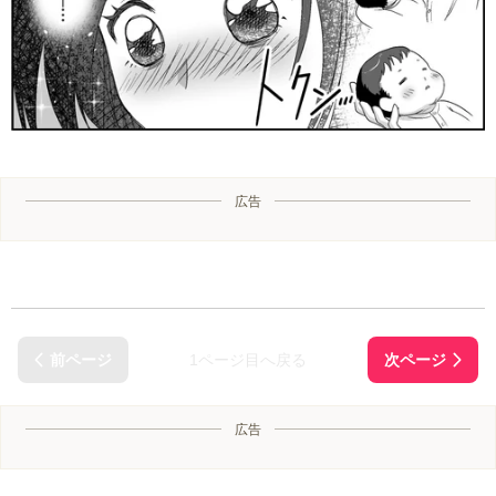
広告
1ページ目へ戻る
広告