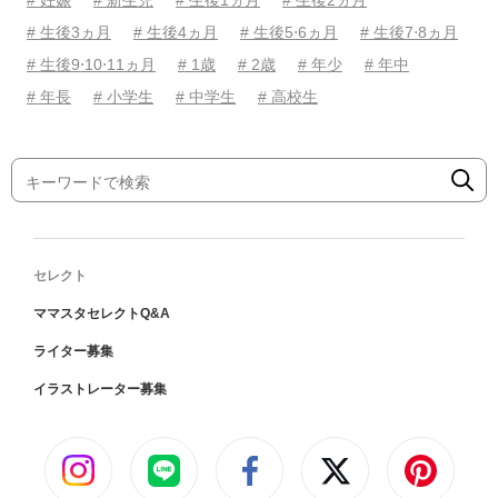
# 妊娠
# 新生児
# 生後1ヵ月
# 生後2ヵ月
# 生後3ヵ月
# 生後4ヵ月
# 生後5⋅6ヵ月
# 生後7⋅8ヵ月
# 生後9⋅10⋅11ヵ月
# 1歳
# 2歳
# 年少
# 年中
# 年長
# 小学生
# 中学生
# 高校生
セレクト
ママスタセレクトQ&A
ライター募集
イラストレーター募集