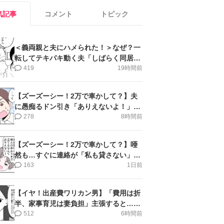
気記事
コメント
トピック
＜義両親と夫にハメられた！＞なぜ？一
転してテキパキ動く夫「しばらく同居」
提案され【第4話まんが】
419
19時間前
【ズーズーシー！2万で車かして？】夫
に愚痴るドン引き「ありえないよ！」＜
第16話＞#4コマ母道場
278
8時間前
【ズーズーシー！2万で車かして？】唖
然も…すぐに連絡が「私も貸さない」＜
第15話＞#4コマ母道場
163
1日前
【イヤ！出産費ワリカン男】「費用は折
半、家事育児は妻負担」主張すると…＜
第11話＞#4コマ母道場
512
6時間前