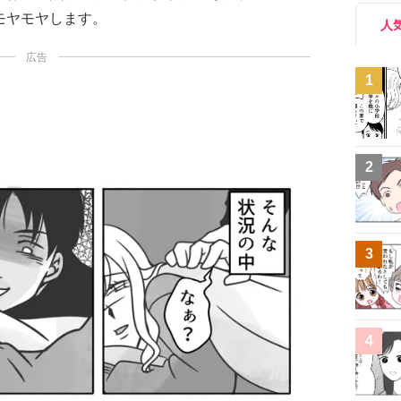
モヤモヤします。
人
広告
1
2
3
4