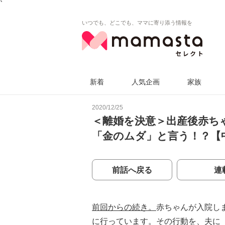
`
いつでも、どこでも、ママに寄り添う情報を
新着
人気企画
家族
2020/12/25
＜離婚を決意＞出産後赤ち
「金のムダ」と言う！？【
前話へ戻る
連
前回からの続き。
赤ちゃんが入院し
に行っています。その行動を、夫に