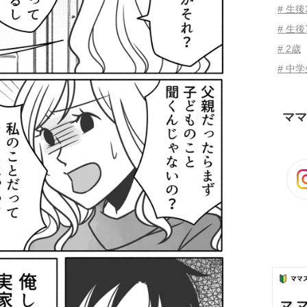
# 生
# 生後
# 2歳
# 中
ママ