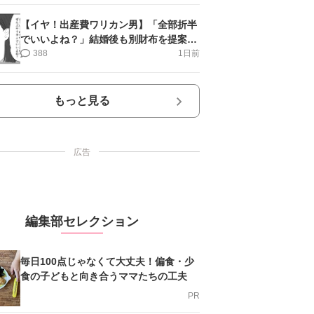
【イヤ！出産費ワリカン男】「全部折半
でいいよね？」結婚後も別財布を提案＜
第10話＞#4コマ母道場
388
1日前
もっと見る
広告
編集部セレクション
毎日100点じゃなくて大丈夫！偏食・少
食の子どもと向き合うママたちの工夫
PR