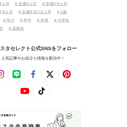
後3ヵ月
# 生後4ヵ月
# 生後5⋅6ヵ月
7⋅8ヵ月
# 生後9⋅10⋅11ヵ月
# 1歳
# 年少
# 年中
# 年長
# 小学生
学生
# 高校生
スタセレクト公式SNSをフォロー
人気記事やお役立ち情報を配信中！