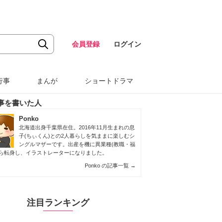
会員登録
ログイン
行事
まんが
ショートドラマ
事を書いた人
Ponko
北海道出身千葉県在住。2016年11月生まれの息
子(ちぃくん)との2人暮らしを気ままに楽しむシ
ングルマザーです。出産を機に異業種(教職・福
から転身し、イラストレーターになりました。
Ponko の記事一覧
→
注目ランキング