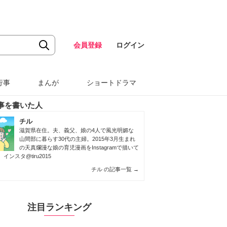
会員登録
ログイン
行事
まんが
ショートドラマ
事を書いた人
チル
滋賀県在住。夫、義父、娘の4人で風光明媚な
山間部に暮らす30代の主婦。2015年3月生まれ
の天真爛漫な娘の育児漫画をInstagramで描いて
。
インスタ@tiru2015
チル の記事一覧
→
注目ランキング