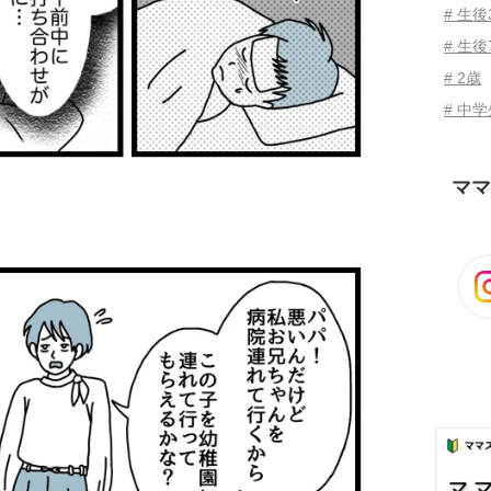
# 生
# 生後
# 2歳
# 中
ママ