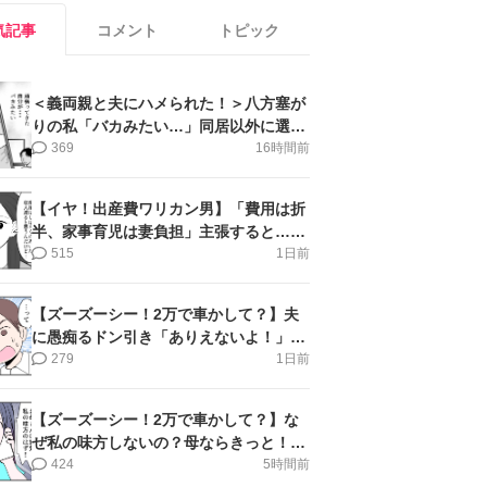
気記事
コメント
トピック
＜義両親と夫にハメられた！＞八方塞が
りの私「バカみたい…」同居以外に選択
肢がない【第5話まんが】
369
16時間前
【イヤ！出産費ワリカン男】「費用は折
半、家事育児は妻負担」主張すると…＜
第11話＞#4コマ母道場
515
1日前
【ズーズーシー！2万で車かして？】夫
に愚痴るドン引き「ありえないよ！」＜
第16話＞#4コマ母道場
279
1日前
【ズーズーシー！2万で車かして？】な
ぜ私の味方しないの？母ならきっと！＜
第17話＞#4コマ母道場
424
5時間前