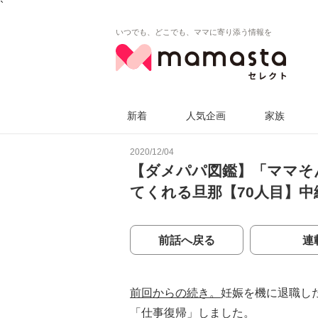
`
いつでも、どこでも、ママに寄り添う情報を
新着
人気企画
家族
2020/12/04
【ダメパパ図鑑】「ママそ
てくれる旦那【70人目】中
前話へ戻る
連
前回からの続き。
妊娠を機に退職し
「仕事復帰」しました。