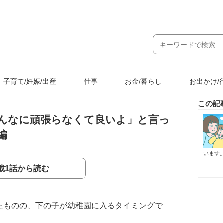
子育て/妊娠/出産
仕事
お金/暮らし
お出かけ/
この記
んなに頑張らなくて良いよ」と言っ
編
います
載1話から読む
たものの、下の子が幼稚園に入るタイミングで