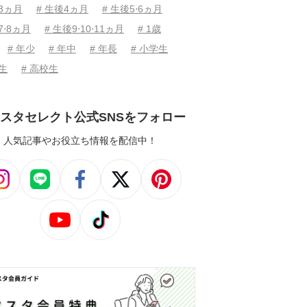
後3ヵ月
# 生後4ヵ月
# 生後5⋅6ヵ月
7⋅8ヵ月
# 生後9⋅10⋅11ヵ月
# 1歳
# 年少
# 年中
# 年長
# 小学生
学生
# 高校生
スタセレクト公式SNSをフォロー
人気記事やお役立ち情報を配信中！