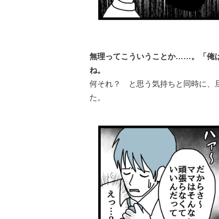
無理ってこういうことか……。「俺
ね。
何それ？ と思う気持ちと同時に、
た。