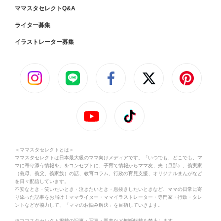
ママスタセレクトQ&A
ライター募集
イラストレーター募集
＜ママスタセレクトとは＞
ママスタセレクトは日本最大級のママ向けメディアです。「いつでも、どこでも、マ
マに寄り添う情報を」をコンセプトに、子育て情報からママ友、夫（旦那）、義実家
（義母、義父、義家族）の話、教育コラム、行政の育児支援、オリジナルまんがなど
を日々配信しています。
不安なとき・笑いたいとき・泣きたいとき・息抜きしたいときなど、ママの日常に寄
り添った記事をお届け！ママライター・ママイラストレーター・専門家・行政・タレ
ントなどが協力して、「ママのお悩み解決」を目指していきます。
※ママスタセレクト掲載の記事・写真・図表など無断転載を禁止します。