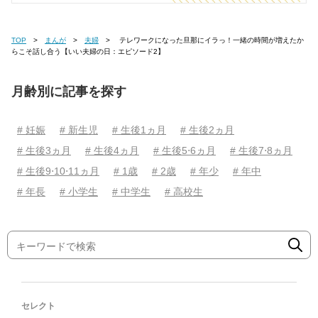
TOP
まんが
夫婦
テレワークになった旦那にイラっ！一緒の時間が増えたか
らこそ話し合う【いい夫婦の日：エピソード2】
月齢別に記事を探す
# 妊娠
# 新生児
# 生後1ヵ月
# 生後2ヵ月
# 生後3ヵ月
# 生後4ヵ月
# 生後5⋅6ヵ月
# 生後7⋅8ヵ月
# 生後9⋅10⋅11ヵ月
# 1歳
# 2歳
# 年少
# 年中
# 年長
# 小学生
# 中学生
# 高校生
セレクト