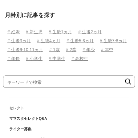
月齢別に記事を探す
# 妊娠
# 新生児
# 生後1ヵ月
# 生後2ヵ月
# 生後3ヵ月
# 生後4ヵ月
# 生後5⋅6ヵ月
# 生後7⋅8ヵ月
# 生後9⋅10⋅11ヵ月
# 1歳
# 2歳
# 年少
# 年中
# 年長
# 小学生
# 中学生
# 高校生
セレクト
ママスタセレクトQ&A
ライター募集