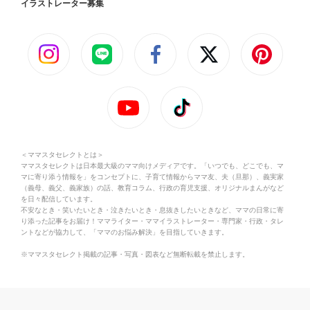
イラストレーター募集
＜ママスタセレクトとは＞
ママスタセレクトは日本最大級のママ向けメディアです。「いつでも、どこでも、マ
マに寄り添う情報を」をコンセプトに、子育て情報からママ友、夫（旦那）、義実家
（義母、義父、義家族）の話、教育コラム、行政の育児支援、オリジナルまんがなど
を日々配信しています。
不安なとき・笑いたいとき・泣きたいとき・息抜きしたいときなど、ママの日常に寄
り添った記事をお届け！ママライター・ママイラストレーター・専門家・行政・タレ
ントなどが協力して、「ママのお悩み解決」を目指していきます。
※ママスタセレクト掲載の記事・写真・図表など無断転載を禁止します。