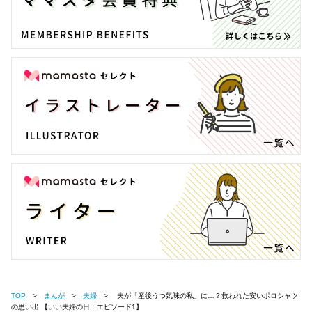
TOP
まんが
夫婦
夫が「産後うつ気味の私」に…？救われた安いポロシャツ
の思い出 【いい夫婦の日：エピソード1】