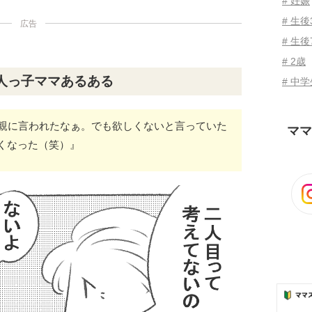
# 妊娠
# 生
広告
# 生後
# 2歳
人っ子ママあるある
# 中
は親に言われたなぁ。でも欲しくないと言っていた
ママ
くなった（笑）』