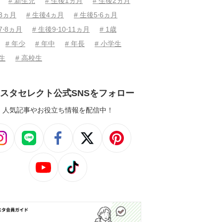
# 新生児
# 生後1ヵ月
# 生後2ヵ月
後3ヵ月
# 生後4ヵ月
# 生後5⋅6ヵ月
7⋅8ヵ月
# 生後9⋅10⋅11ヵ月
# 1歳
# 年少
# 年中
# 年長
# 小学生
学生
# 高校生
スタセレクト公式SNSをフォロー
人気記事やお役立ち情報を配信中！