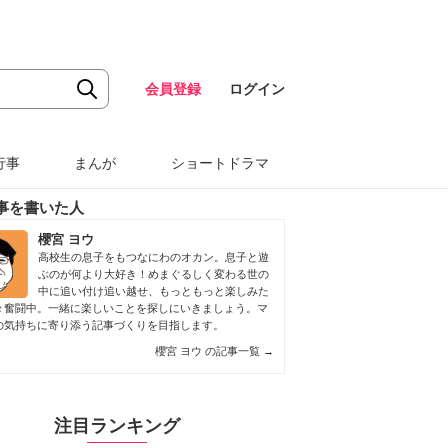
会員登録
ログイン
行事
まんが
ショートドラマ
事を書いた人
櫻宮 ヨウ
高校生の息子をもつなにわのオカン。息子と遊
ぶのが何より大好き！めまぐるしく変わる世の
中に追い付け追い越せ、もっともっと楽しみた
々奮闘中。一緒に楽しいことを探しにいきましょう。マ
の気持ちに寄り添う記事づくりを目指します。
櫻宮 ヨウ の記事一覧
→
注目ランキング