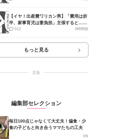
【イヤ！出産費ワリカン男】「費用は折
半、家事育児は妻負担」主張すると…＜
第11話＞#4コマ母道場
512
6時間前
もっと見る
広告
編集部セレクション
毎日100点じゃなくて大丈夫！偏食・少
食の子どもと向き合うママたちの工夫
PR