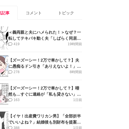
気記事
コメント
トピック
＜義両親と夫にハメられた！＞なぜ？一
転してテキパキ動く夫「しばらく同居」
提案され【第4話まんが】
419
19時間前
【ズーズーシー！2万で車かして？】夫
に愚痴るドン引き「ありえないよ！」＜
第16話＞#4コマ母道場
278
8時間前
【ズーズーシー！2万で車かして？】唖
然も…すぐに連絡が「私も貸さない」＜
第15話＞#4コマ母道場
163
1日前
【イヤ！出産費ワリカン男】「全部折半
でいいよね？」結婚後も別財布を提案＜
第10話＞#4コマ母道場
388
1日前