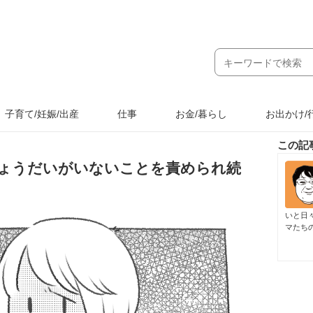
子育て/妊娠/出産
仕事
お金/暮らし
お出かけ/
この記
ょうだいがいないことを責められ続
いと日
マたち