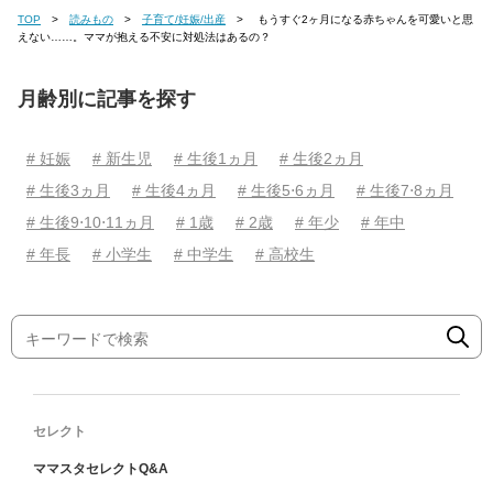
TOP
読みもの
子育て/妊娠/出産
もうすぐ2ヶ月になる赤ちゃんを可愛いと思
えない……。ママが抱える不安に対処法はあるの？
月齢別に記事を探す
# 妊娠
# 新生児
# 生後1ヵ月
# 生後2ヵ月
# 生後3ヵ月
# 生後4ヵ月
# 生後5⋅6ヵ月
# 生後7⋅8ヵ月
# 生後9⋅10⋅11ヵ月
# 1歳
# 2歳
# 年少
# 年中
# 年長
# 小学生
# 中学生
# 高校生
セレクト
ママスタセレクトQ&A