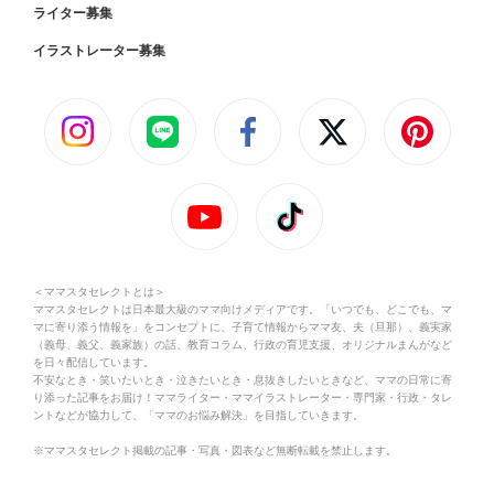
ライター募集
イラストレーター募集
＜ママスタセレクトとは＞
ママスタセレクトは日本最大級のママ向けメディアです。「いつでも、どこでも、マ
マに寄り添う情報を」をコンセプトに、子育て情報からママ友、夫（旦那）、義実家
（義母、義父、義家族）の話、教育コラム、行政の育児支援、オリジナルまんがなど
を日々配信しています。
不安なとき・笑いたいとき・泣きたいとき・息抜きしたいときなど、ママの日常に寄
り添った記事をお届け！ママライター・ママイラストレーター・専門家・行政・タレ
ントなどが協力して、「ママのお悩み解決」を目指していきます。
※ママスタセレクト掲載の記事・写真・図表など無断転載を禁止します。