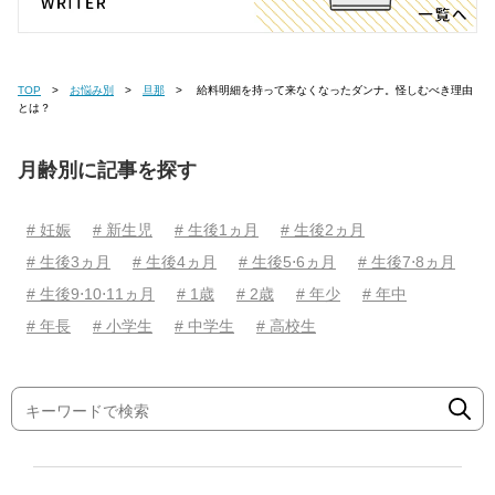
TOP
お悩み別
旦那
給料明細を持って来なくなったダンナ。怪しむべき理由
とは？
月齢別に記事を探す
# 妊娠
# 新生児
# 生後1ヵ月
# 生後2ヵ月
# 生後3ヵ月
# 生後4ヵ月
# 生後5⋅6ヵ月
# 生後7⋅8ヵ月
# 生後9⋅10⋅11ヵ月
# 1歳
# 2歳
# 年少
# 年中
# 年長
# 小学生
# 中学生
# 高校生