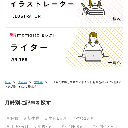
TOP
まんが
ママ友
【1万円泥棒はママ友？息子？】お金を盗んだのは誰？
＜第1話＞ #4コマ母道場
月齢別に記事を探す
# 妊娠
# 新生児
# 生後1ヵ月
# 生後2ヵ月
# 生後3ヵ月
# 生後4ヵ月
# 生後5⋅6ヵ月
# 生後7⋅8ヵ月