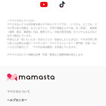
＜ママスタセレクトとは＞
ママスタセレクトは日本最大級のママ向けメディアです。「いつでも、どこでも、マ
マに寄り添う情報を」をコンセプトに、子育て情報からママ友、夫（旦那）、義実家
（義母、義父、義家族）の話、教育コラム、行政の育児支援、オリジナルまんがなど
を日々配信しています。
不安なとき・笑いたいとき・泣きたいとき・息抜きしたいときなど、ママの日常に寄
り添った記事をお届け！ママライター・ママイラストレーター・専門家・行政・タレ
ントなどが協力して、「ママのお悩み解決」を目指していきます。
※ママスタセレクト掲載の記事・写真・図表など無断転載を禁止します。
ママスタについて
ヘルプセンター