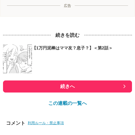
広告
続きを読む
【1万円泥棒はママ友？息子？】＜第2話＞
続きへ
この連載の一覧へ
コメント
利用ルール・禁止事項