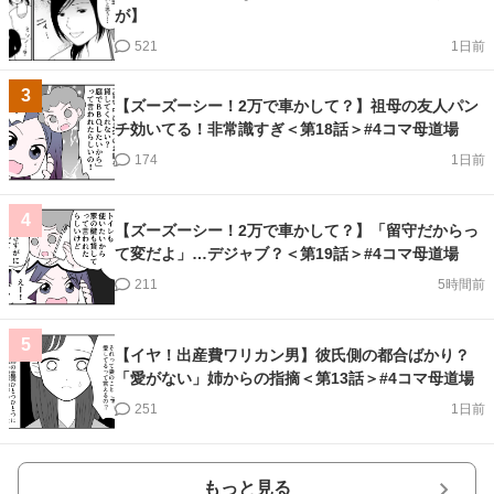
が】
521
1日前
3
【ズーズーシー！2万で車かして？】祖母の友人パン
チ効いてる！非常識すぎ＜第18話＞#4コマ母道場
174
1日前
4
【ズーズーシー！2万で車かして？】「留守だからっ
て変だよ」…デジャブ？＜第19話＞#4コマ母道場
211
5時間前
5
【イヤ！出産費ワリカン男】彼氏側の都合ばかり？
「愛がない」姉からの指摘＜第13話＞#4コマ母道場
251
1日前
もっと見る