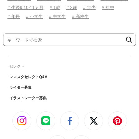
# 生後9⋅10⋅11ヵ月
# 1歳
# 2歳
# 年少
# 年中
# 年長
# 小学生
# 中学生
# 高校生
セレクト
ママスタセレクトQ&A
ライター募集
イラストレーター募集