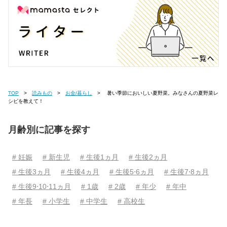
TOP
読みもの
お金/暮らし
暑い季節においしい夏野菜。みなさんの夏野菜レ
シピを教えて！
月齢別に記事を探す
# 妊娠
# 新生児
# 生後1ヵ月
# 生後2ヵ月
# 生後3ヵ月
# 生後4ヵ月
# 生後5⋅6ヵ月
# 生後7⋅8ヵ月
# 生後9⋅10⋅11ヵ月
# 1歳
# 2歳
# 年少
# 年中
# 年長
# 小学生
# 中学生
# 高校生