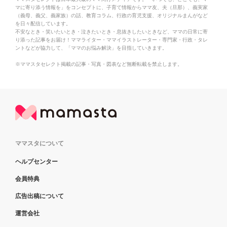
マに寄り添う情報を」をコンセプトに、子育て情報からママ友、夫（旦那）、義実家
（義母、義父、義家族）の話、教育コラム、行政の育児支援、オリジナルまんがなど
を日々配信しています。
不安なとき・笑いたいとき・泣きたいとき・息抜きしたいときなど、ママの日常に寄
り添った記事をお届け！ママライター・ママイラストレーター・専門家・行政・タレ
ントなどが協力して、「ママのお悩み解決」を目指していきます。
※ママスタセレクト掲載の記事・写真・図表など無断転載を禁止します。
ママスタについて
ヘルプセンター
会員特典
広告出稿について
運営会社