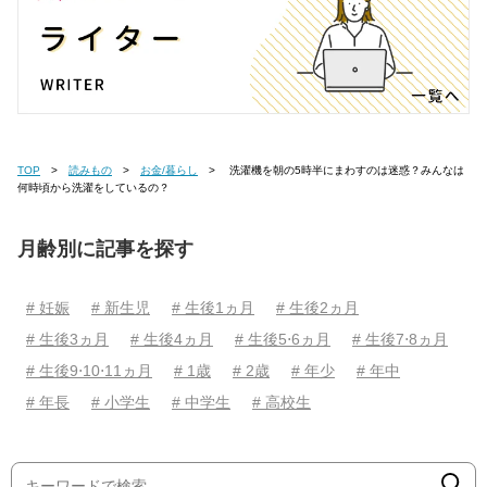
TOP
読みもの
お金/暮らし
洗濯機を朝の5時半にまわすのは迷惑？みんなは
何時頃から洗濯をしているの？
月齢別に記事を探す
# 妊娠
# 新生児
# 生後1ヵ月
# 生後2ヵ月
# 生後3ヵ月
# 生後4ヵ月
# 生後5⋅6ヵ月
# 生後7⋅8ヵ月
# 生後9⋅10⋅11ヵ月
# 1歳
# 2歳
# 年少
# 年中
# 年長
# 小学生
# 中学生
# 高校生