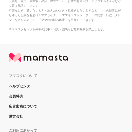
（義母、義父、義家族）の話、教育コラム、行政の育児支援、オリジナルまんがなど
を日々配信しています。
不安なとき・笑いたいとき・泣きたいとき・息抜きしたいときなど、ママの日常に寄
り添った記事をお届け！ママライター・ママイラストレーター・専門家・行政・タレ
ントなどが協力して、「ママのお悩み解決」を目指していきます。
※ママスタセレクト掲載の記事・写真・図表など無断転載を禁止します。
ママスタについて
ヘルプセンター
会員特典
広告出稿について
運営会社
ご利用にあたって