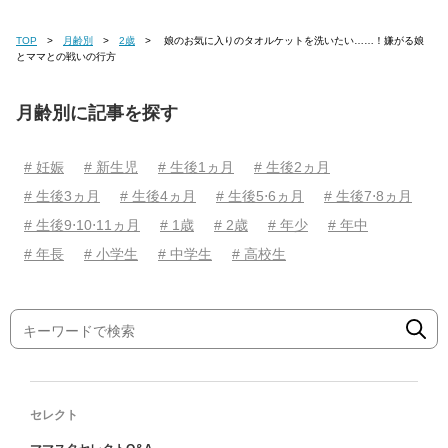
TOP
月齢別
2歳
娘のお気に入りのタオルケットを洗いたい……！嫌がる娘
とママとの戦いの行方
月齢別に記事を探す
# 妊娠
# 新生児
# 生後1ヵ月
# 生後2ヵ月
# 生後3ヵ月
# 生後4ヵ月
# 生後5⋅6ヵ月
# 生後7⋅8ヵ月
# 生後9⋅10⋅11ヵ月
# 1歳
# 2歳
# 年少
# 年中
# 年長
# 小学生
# 中学生
# 高校生
セレクト