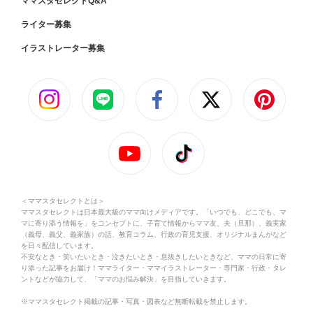
ママスタセレクトQ&A
ライター募集
イラストレーター募集
＜ママスタセレクトとは＞
ママスタセレクトは日本最大級のママ向けメディアです。「いつでも、どこでも、マ
マに寄り添う情報を」をコンセプトに、子育て情報からママ友、夫（旦那）、義実家
（義母、義父、義家族）の話、教育コラム、行政の育児支援、オリジナルまんがなど
を日々配信しています。
不安なとき・笑いたいとき・泣きたいとき・息抜きしたいときなど、ママの日常に寄
り添った記事をお届け！ママライター・ママイラストレーター・専門家・行政・タレ
ントなどが協力して、「ママのお悩み解決」を目指していきます。
※ママスタセレクト掲載の記事・写真・図表など無断転載を禁止します。