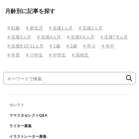
月齢別に記事を探す
# 妊娠
# 新生児
# 生後1ヵ月
# 生後2ヵ月
# 生後3ヵ月
# 生後4ヵ月
# 生後5⋅6ヵ月
# 生後7⋅8ヵ月
# 生後9⋅10⋅11ヵ月
# 1歳
# 2歳
# 年少
# 年中
# 年長
# 小学生
# 中学生
# 高校生
セレクト
ママスタセレクトQ&A
ライター募集
イラストレーター募集