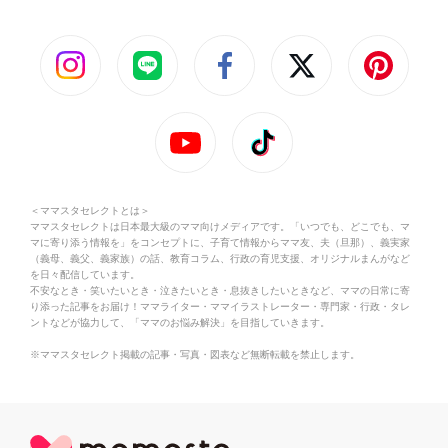
＜ママスタセレクトとは＞
ママスタセレクトは日本最大級のママ向けメディアです。「いつでも、どこでも、マ
マに寄り添う情報を」をコンセプトに、子育て情報からママ友、夫（旦那）、義実家
（義母、義父、義家族）の話、教育コラム、行政の育児支援、オリジナルまんがなど
を日々配信しています。
不安なとき・笑いたいとき・泣きたいとき・息抜きしたいときなど、ママの日常に寄
り添った記事をお届け！ママライター・ママイラストレーター・専門家・行政・タレ
ントなどが協力して、「ママのお悩み解決」を目指していきます。
※ママスタセレクト掲載の記事・写真・図表など無断転載を禁止します。