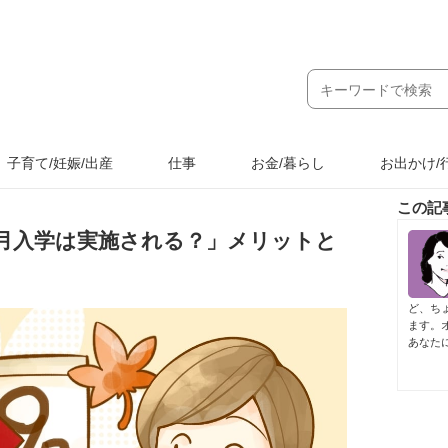
子育て/妊娠/出産
仕事
お金/暮らし
お出かけ/
この記
9月入学は実施される？」メリットと
ど、ち
ます。
あなた