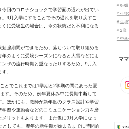
# 妊娠
り今回のコロナショックで学習面の遅れが出てい
# 生
う。9月入学にすることでその遅れを取り戻すこ
# 生後
とくに受験生の場合は、今の状態だと不利になる
# 2歳
# 中
験勉強期間ができるため、落ちついて取り組める
毎年のように受験シーズンになると大雪などによ
ママ
エンザの流行時期と重なったりするため、9月入
ます。
ことでこれまでは1学期と2学期の間にあった夏
ります。そのため、例年夏休み中に長期中断して
す。ほかにも、教師が新年度のクラス設計や学習
型学習や運動会などのコミュニケーション力を磨
たメリットもあります。また仮に9月入学になっ
来たとしても、翌年の新学期が始まるまでに時間的