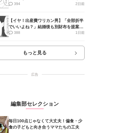
＜第9話＞#4コマ母道場
394
2日前
【イヤ！出産費ワリカン男】「全部折半
でいいよね？」結婚後も別財布を提案＜
第10話＞#4コマ母道場
388
1日前
もっと見る
広告
編集部セレクション
毎日100点じゃなくて大丈夫！偏食・少
食の子どもと向き合うママたちの工夫