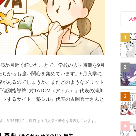
人
1
が3か月近く続いたことで、学校の入学時期を9月
2
たちからも強い関心を集めています。9月入学に
響があるのでしょうか。またどのようなメリット
個別指導塾1対1ATOM（アトム）」代表の浦川
3
ートするサイト「塾シル」代表の古岡秀士さんと
。
ます。6月5日現在、政府は９月入学の断念を発表しています。
4