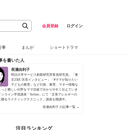
会員登録
ログイン
行事
まんが
ショートドラマ
事を書いた人
長瀬由利子
明治大学サービス創新研究所客員研究員。「東
京23区 区長インタビュー」「#ママが知りたい
子どもの教育」など行政、教育、マネー情報な
ょっと難しい分野をママ目線で分かりやすく伝えていき
オンライン学習講座「Schoo」にて「文章アレルギーの
に贈るライティングテクニック」講座を開講中。
長瀬由利子 の記事一覧
→
注目ランキング