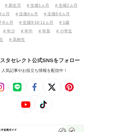
# 新生児
# 生後1ヵ月
# 生後2ヵ月
後3ヵ月
# 生後4ヵ月
# 生後5⋅6ヵ月
7⋅8ヵ月
# 生後9⋅10⋅11ヵ月
# 1歳
# 年少
# 年中
# 年長
# 小学生
学生
# 高校生
スタセレクト公式SNSをフォロー
人気記事やお役立ち情報を配信中！