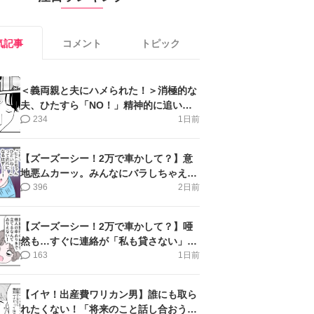
気記事
コメント
トピック
＜義両親と夫にハメられた！＞消極的な
夫、ひたすら「NO！」精神的に追い詰
められ涙【第3話まんが】
234
1日前
【ズーズーシー！2万で車かして？】意
地悪ムカーッ。みんなにバラしちゃえ＜
第14話＞#4コマ母道場
396
2日前
【ズーズーシー！2万で車かして？】唖
然も…すぐに連絡が「私も貸さない」＜
第15話＞#4コマ母道場
163
1日前
【イヤ！出産費ワリカン男】誰にも取ら
れたくない！「将来のこと話し合おう」