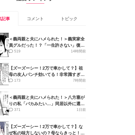
気記事
コメント
トピック
＜義両親と夫にハメられた！＞義実家全
員グルだった！？「一生許さない」復讐
誓った私【第6話まんが】
519
14時間前
【ズーズーシー！2万で車かして？】祖
母の友人パンチ効いてる！非常識すぎ＜
第18話＞#4コマ母道場
173
7時間前
＜義両親と夫にハメられた！＞八方塞が
りの私「バカみたい…」同居以外に選択
肢がない【第5話まんが】
371
1日前
【ズーズーシー！2万で車かして？】な
ぜ私の味方しないの？母ならきっと！＜