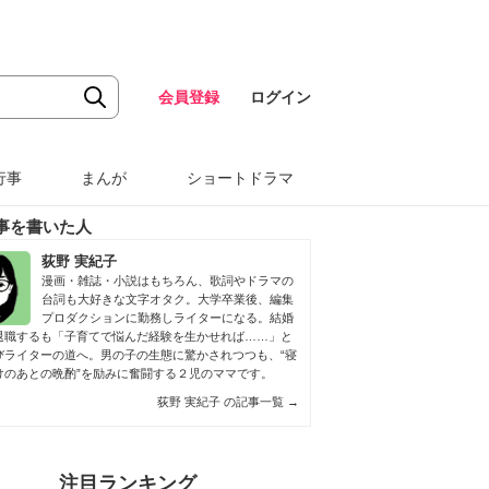
会員登録
ログイン
行事
まんが
ショートドラマ
事を書いた人
荻野 実紀子
漫画・雑誌・小説はもちろん、歌詞やドラマの
台詞も大好きな文字オタク。大学卒業後、編集
プロダクションに勤務しライターになる。結婚
退職するも「子育てで悩んだ経験を生かせれば……」と
びライターの道へ。男の子の生態に驚かされつつも、“寝
けのあとの晩酌”を励みに奮闘する２児のママです。
荻野 実紀子 の記事一覧
→
注目ランキング