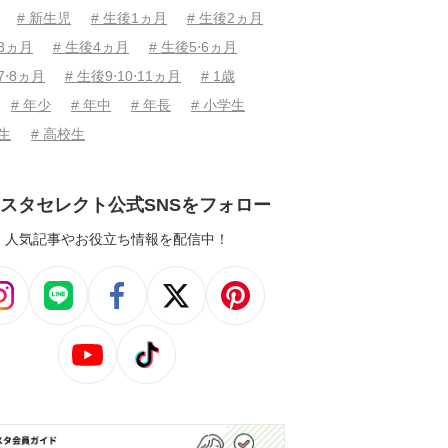
# 新生児
# 生後1ヵ月
# 生後2ヵ月
後3ヵ月
# 生後4ヵ月
# 生後5⋅6ヵ月
7⋅8ヵ月
# 生後9⋅10⋅11ヵ月
# 1歳
# 年少
# 年中
# 年長
# 小学生
学生
# 高校生
スタセレクト公式SNSをフォロー
人気記事やお役立ち情報を配信中！