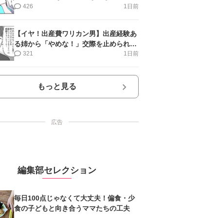
第17話＞#4コマ母道場
426
1日前
【イヤ！出産費ワリカン男】出産経験あ
る姉から「やめな！」交際を止められ＜
第12話＞#4コマ母道場
321
1日前
もっと見る
広告
編集部セレクション
毎日100点じゃなくて大丈夫！偏食・少
食の子どもと向き合うママたちの工夫