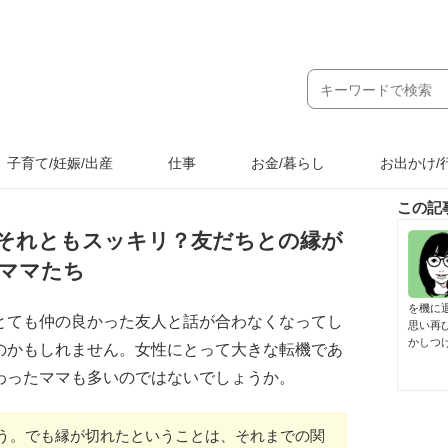
子育て/妊娠/出産
仕事
お金/暮らし
お出かけ/
この記
それともスッキリ？友だちとの縁が
ママたち
を機に
とても仲の良かった友人と話が合わなくなってし
思い再
かしつ
のかもしれません。女性にとって大きな転機であ
わったママも多いのではないでしょうか。
う。でも縁が切れたということは、それまでの関