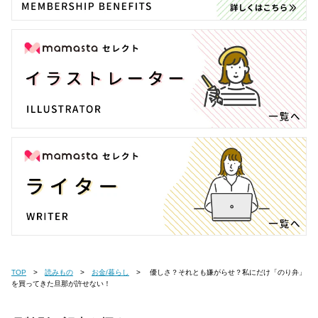
TOP
読みもの
お金/暮らし
優しさ？それとも嫌がらせ？私にだけ「のり弁」
を買ってきた旦那が許せない！