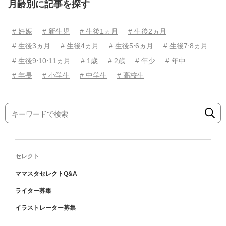
月齢別に記事を探す
# 妊娠
# 新生児
# 生後1ヵ月
# 生後2ヵ月
# 生後3ヵ月
# 生後4ヵ月
# 生後5⋅6ヵ月
# 生後7⋅8ヵ月
# 生後9⋅10⋅11ヵ月
# 1歳
# 2歳
# 年少
# 年中
# 年長
# 小学生
# 中学生
# 高校生
セレクト
ママスタセレクトQ&A
ライター募集
イラストレーター募集