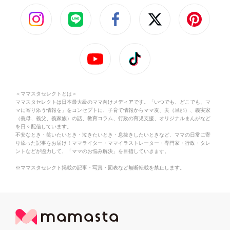
＜ママスタセレクトとは＞
ママスタセレクトは日本最大級のママ向けメディアです。「いつでも、どこでも、マ
マに寄り添う情報を」をコンセプトに、子育て情報からママ友、夫（旦那）、義実家
（義母、義父、義家族）の話、教育コラム、行政の育児支援、オリジナルまんがなど
を日々配信しています。
不安なとき・笑いたいとき・泣きたいとき・息抜きしたいときなど、ママの日常に寄
り添った記事をお届け！ママライター・ママイラストレーター・専門家・行政・タレ
ントなどが協力して、「ママのお悩み解決」を目指していきます。
※ママスタセレクト掲載の記事・写真・図表など無断転載を禁止します。