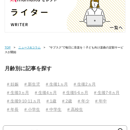
TOP
ニュース&コラム
”サブスク”で毎日に音楽を！子ども向け楽曲の定額サービ
スが開始
月齢別に記事を探す
# 妊娠
# 新生児
# 生後1ヵ月
# 生後2ヵ月
# 生後3ヵ月
# 生後4ヵ月
# 生後5⋅6ヵ月
# 生後7⋅8ヵ月
# 生後9⋅10⋅11ヵ月
# 1歳
# 2歳
# 年少
# 年中
# 年長
# 小学生
# 中学生
# 高校生