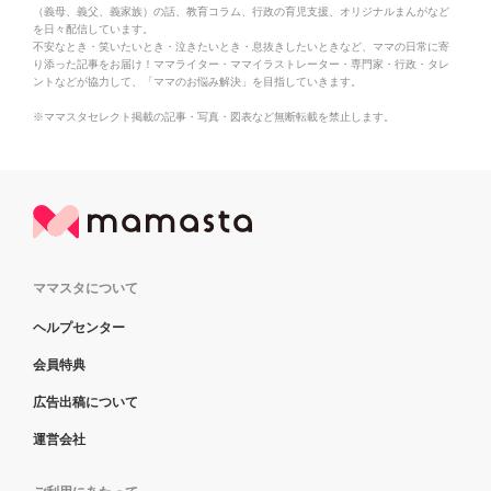
（義母、義父、義家族）の話、教育コラム、行政の育児支援、オリジナルまんがなど
を日々配信しています。
不安なとき・笑いたいとき・泣きたいとき・息抜きしたいときなど、ママの日常に寄
り添った記事をお届け！ママライター・ママイラストレーター・専門家・行政・タレ
ントなどが協力して、「ママのお悩み解決」を目指していきます。
※ママスタセレクト掲載の記事・写真・図表など無断転載を禁止します。
ママスタについて
ヘルプセンター
会員特典
広告出稿について
運営会社