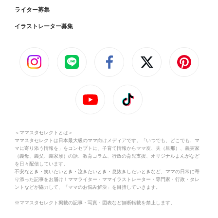
ライター募集
イラストレーター募集
＜ママスタセレクトとは＞
ママスタセレクトは日本最大級のママ向けメディアです。「いつでも、どこでも、マ
マに寄り添う情報を」をコンセプトに、子育て情報からママ友、夫（旦那）、義実家
（義母、義父、義家族）の話、教育コラム、行政の育児支援、オリジナルまんがなど
を日々配信しています。
不安なとき・笑いたいとき・泣きたいとき・息抜きしたいときなど、ママの日常に寄
り添った記事をお届け！ママライター・ママイラストレーター・専門家・行政・タレ
ントなどが協力して、「ママのお悩み解決」を目指していきます。
※ママスタセレクト掲載の記事・写真・図表など無断転載を禁止します。