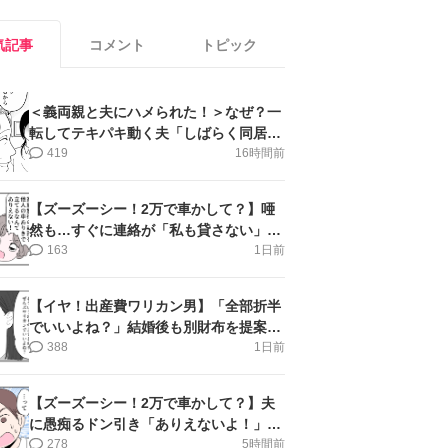
気記事
コメント
トピック
＜義両親と夫にハメられた！＞なぜ？一
転してテキパキ動く夫「しばらく同居」
提案され【第4話まんが】
419
16時間前
【ズーズーシー！2万で車かして？】唖
然も…すぐに連絡が「私も貸さない」＜
第15話＞#4コマ母道場
163
1日前
【イヤ！出産費ワリカン男】「全部折半
でいいよね？」結婚後も別財布を提案＜
第10話＞#4コマ母道場
388
1日前
【ズーズーシー！2万で車かして？】夫
に愚痴るドン引き「ありえないよ！」＜
第16話＞#4コマ母道場
278
5時間前