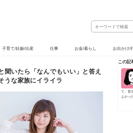
子育て/妊娠/出産
仕事
お金/暮らし
お出かけ/
この記
と聞いたら「なんでもいい」と答え
そうな家族にイライラ
て、育
よかっ