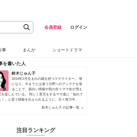
会員登録
ログイン
行事
まんが
ショートドラマ
事を書いた人
鈴木じゅん子
2014年2月生まれの娘を持つママライター。 母
になり、今までとは違う分野へのアンテナを張
ることで、面白い情報や気の合うママ友が増え
児を楽しんでいる。 同じく育児をするママ達に「知れて
た！」と思う情報を伝えられるように、日々努力中。
鈴木じゅん子 の記事一覧
→
注目ランキング