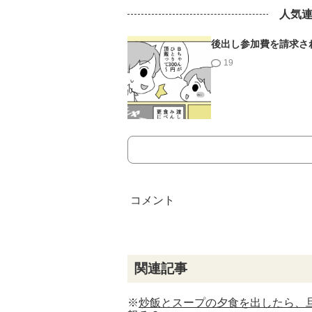
人気
後出し参加費を請求さ
19
関連記事
※
炒飯とスープの夕食を出したら、