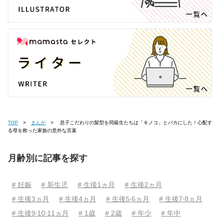
TOP
まんが
息子こだわりの髪型を同級生たちは「キノコ」とバカにした！心配す
る母を救った家族の意外な言葉
月齢別に記事を探す
# 妊娠
# 新生児
# 生後1ヵ月
# 生後2ヵ月
# 生後3ヵ月
# 生後4ヵ月
# 生後5⋅6ヵ月
# 生後7⋅8ヵ月
# 生後9⋅10⋅11ヵ月
# 1歳
# 2歳
# 年少
# 年中