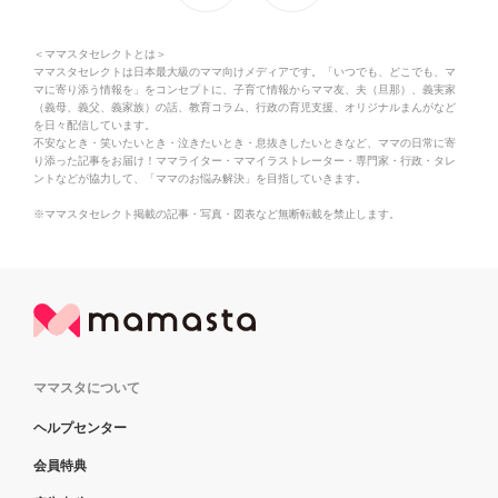
＜ママスタセレクトとは＞
ママスタセレクトは日本最大級のママ向けメディアです。「いつでも、どこでも、マ
マに寄り添う情報を」をコンセプトに、子育て情報からママ友、夫（旦那）、義実家
（義母、義父、義家族）の話、教育コラム、行政の育児支援、オリジナルまんがなど
を日々配信しています。
不安なとき・笑いたいとき・泣きたいとき・息抜きしたいときなど、ママの日常に寄
り添った記事をお届け！ママライター・ママイラストレーター・専門家・行政・タレ
ントなどが協力して、「ママのお悩み解決」を目指していきます。
※ママスタセレクト掲載の記事・写真・図表など無断転載を禁止します。
ママスタについて
ヘルプセンター
会員特典