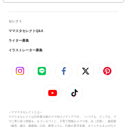
セレクト
ママスタセレクトQ&A
ライター募集
イラストレーター募集
＜ママスタセレクトとは＞
ママスタセレクトは日本最大級のママ向けメディアです。「いつでも、どこでも、マ
マに寄り添う情報を」をコンセプトに、子育て情報からママ友、夫（旦那）、義実家
（義母、義父、義家族）の話、教育コラム、行政の育児支援、オリジナルまんがなど