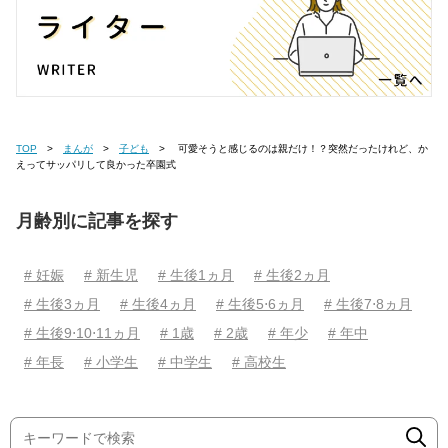
TOP
まんが
子ども
可愛そうと感じるのは親だけ！？突然だったけれど、か
えってサッパリして良かった卒園式
月齢別に記事を探す
# 妊娠
# 新生児
# 生後1ヵ月
# 生後2ヵ月
# 生後3ヵ月
# 生後4ヵ月
# 生後5⋅6ヵ月
# 生後7⋅8ヵ月
# 生後9⋅10⋅11ヵ月
# 1歳
# 2歳
# 年少
# 年中
# 年長
# 小学生
# 中学生
# 高校生