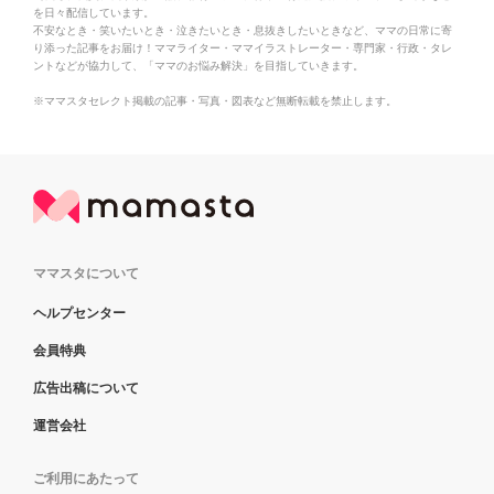
を日々配信しています。
不安なとき・笑いたいとき・泣きたいとき・息抜きしたいときなど、ママの日常に寄
り添った記事をお届け！ママライター・ママイラストレーター・専門家・行政・タレ
ントなどが協力して、「ママのお悩み解決」を目指していきます。
※ママスタセレクト掲載の記事・写真・図表など無断転載を禁止します。
ママスタについて
ヘルプセンター
会員特典
広告出稿について
運営会社
ご利用にあたって