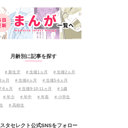
月齢別に記事を探す
# 新生児
# 生後1ヵ月
# 生後2ヵ月
後3ヵ月
# 生後4ヵ月
# 生後5⋅6ヵ月
7⋅8ヵ月
# 生後9⋅10⋅11ヵ月
# 1歳
# 年少
# 年中
# 年長
# 小学生
学生
# 高校生
スタセレクト公式SNSをフォロー