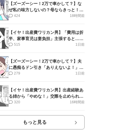
【ズーズーシー！2万で車かして？】な
ぜ私の味方しないの？母ならきっと！＜
第17話＞#4コマ母道場
424
18時間前
【イヤ！出産費ワリカン男】「費用は折
半、家事育児は妻負担」主張すると…＜
第11話＞#4コマ母道場
515
1日前
【ズーズーシー！2万で車かして？】夫
に愚痴るドン引き「ありえないよ！」＜
第16話＞#4コマ母道場
279
1日前
【イヤ！出産費ワリカン男】出産経験あ
る姉から「やめな！」交際を止められ＜
第12話＞#4コマ母道場
320
16時間前
もっと見る