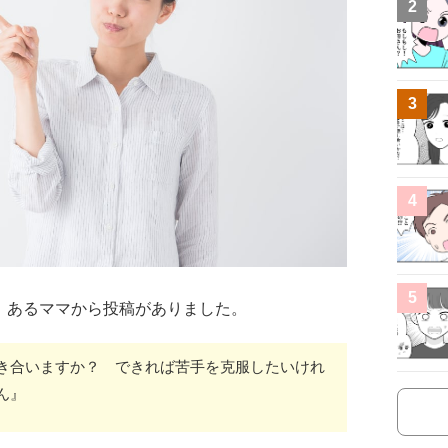
2
3
4
5
、あるママから投稿がありました。
き合いますか？ できれば苦手を克服したいけれ
ん』