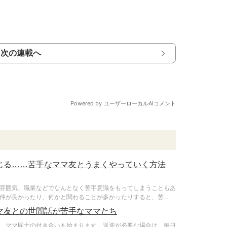
次の連載へ
じる……苦手なママ友とうまくやっていく方法
雰囲気、職業などでなんとなく苦手意識をもってしまうこともあ
が良かったり、何かと関わることが多かったりすると、苦...
マ友との世間話が苦手なママたち
、ママ同士の付き合いも始まります。送迎が必要な場合は、毎日