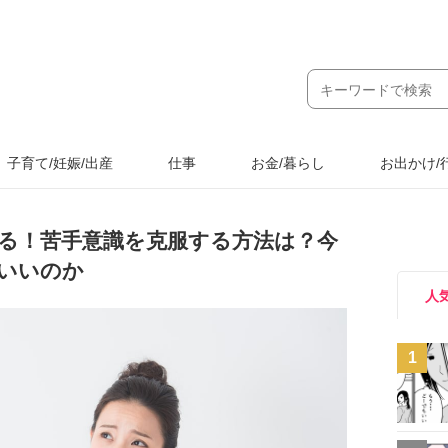
子育て/妊娠/出産
仕事
お金/暮らし
お出かけ/
る！苦手意識を克服する方法は？今
いいのか
人
1