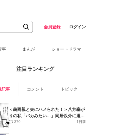
会員登録
ログイン
行事
まんが
ショートドラマ
注目ランキング
気記事
コメント
トピック
＜義両親と夫にハメられた！＞八方塞が
りの私「バカみたい…」同居以外に選択
肢がない【第5話まんが】
370
1日前