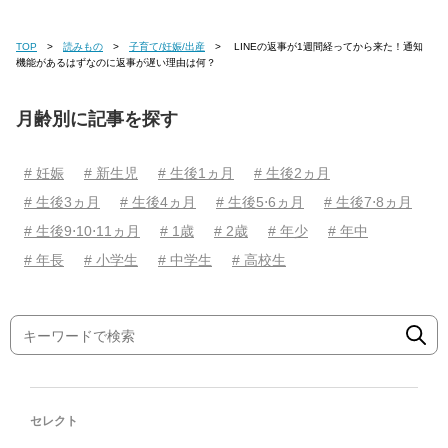
TOP
読みもの
子育て/妊娠/出産
LINEの返事が1週間経ってから来た！通知
機能があるはずなのに返事が遅い理由は何？
月齢別に記事を探す
# 妊娠
# 新生児
# 生後1ヵ月
# 生後2ヵ月
# 生後3ヵ月
# 生後4ヵ月
# 生後5⋅6ヵ月
# 生後7⋅8ヵ月
# 生後9⋅10⋅11ヵ月
# 1歳
# 2歳
# 年少
# 年中
# 年長
# 小学生
# 中学生
# 高校生
セレクト