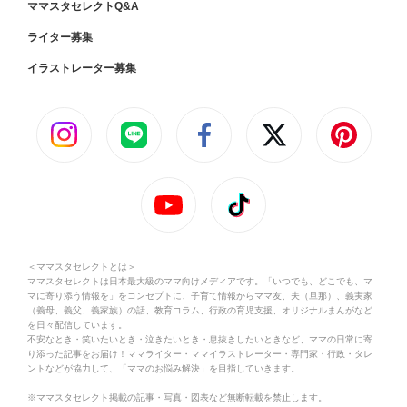
ママスタセレクトQ&A
ライター募集
イラストレーター募集
＜ママスタセレクトとは＞
ママスタセレクトは日本最大級のママ向けメディアです。「いつでも、どこでも、マ
マに寄り添う情報を」をコンセプトに、子育て情報からママ友、夫（旦那）、義実家
（義母、義父、義家族）の話、教育コラム、行政の育児支援、オリジナルまんがなど
を日々配信しています。
不安なとき・笑いたいとき・泣きたいとき・息抜きしたいときなど、ママの日常に寄
り添った記事をお届け！ママライター・ママイラストレーター・専門家・行政・タレ
ントなどが協力して、「ママのお悩み解決」を目指していきます。
※ママスタセレクト掲載の記事・写真・図表など無断転載を禁止します。