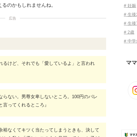
えるのかもしれませんね。
# 妊娠
# 生
広告
# 生後
# 2歳
# 中
ママ
れるけど、それでも「愛しているよ」と言われ
ならない。男尊女卑しないところ。100円のバレ
と言ってくれるところ』
余裕なくてキツく当たってしまうときも、決して