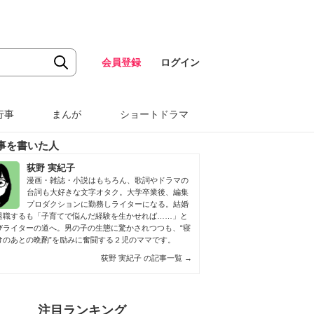
会員登録
ログイン
行事
まんが
ショートドラマ
事を書いた人
荻野 実紀子
漫画・雑誌・小説はもちろん、歌詞やドラマの
台詞も大好きな文字オタク。大学卒業後、編集
プロダクションに勤務しライターになる。結婚
退職するも「子育てで悩んだ経験を生かせれば……」と
びライターの道へ。男の子の生態に驚かされつつも、“寝
けのあとの晩酌”を励みに奮闘する２児のママです。
荻野 実紀子 の記事一覧
→
注目ランキング