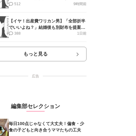
第11話＞#4コマ母道場
512
9時間前
【イヤ！出産費ワリカン男】「全部折半
でいいよね？」結婚後も別財布を提案＜
第10話＞#4コマ母道場
388
1日前
もっと見る
広告
編集部セレクション
毎日100点じゃなくて大丈夫！偏食・少
食の子どもと向き合うママたちの工夫