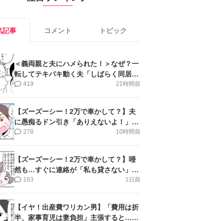
気記事
コメント
トピック
＜義両親と夫にハメられた！＞なぜ？一
転してテキパキ動く夫「しばらく同居」
提案され【第4話まんが】
419
21時間前
【ズーズーシー！2万で車かして？】夫
に愚痴るドン引き「ありえないよ！」＜
第16話＞#4コマ母道場
278
10時間前
【ズーズーシー！2万で車かして？】唖
然も…すぐに連絡が「私も貸さない」＜
第15話＞#4コマ母道場
163
1日前
【イヤ！出産費ワリカン男】「費用は折
半、家事育児は妻負担」主張すると…＜