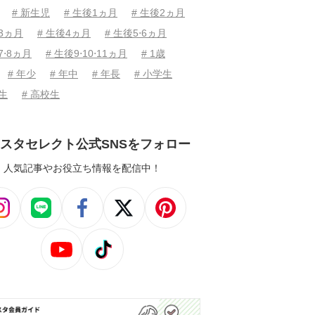
# 新生児
# 生後1ヵ月
# 生後2ヵ月
後3ヵ月
# 生後4ヵ月
# 生後5⋅6ヵ月
7⋅8ヵ月
# 生後9⋅10⋅11ヵ月
# 1歳
# 年少
# 年中
# 年長
# 小学生
学生
# 高校生
スタセレクト公式SNSをフォロー
人気記事やお役立ち情報を配信中！