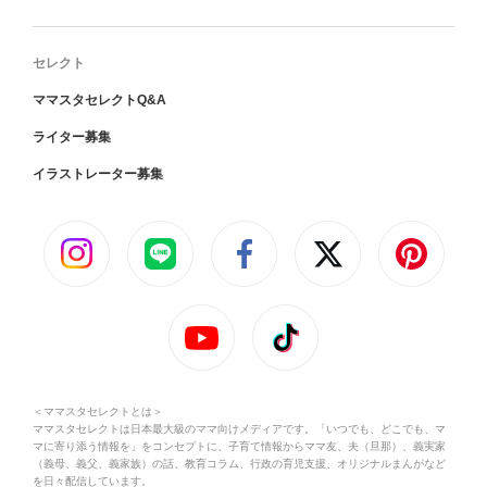
セレクト
ママスタセレクトQ&A
ライター募集
イラストレーター募集
＜ママスタセレクトとは＞
ママスタセレクトは日本最大級のママ向けメディアです。「いつでも、どこでも、マ
マに寄り添う情報を」をコンセプトに、子育て情報からママ友、夫（旦那）、義実家
（義母、義父、義家族）の話、教育コラム、行政の育児支援、オリジナルまんがなど
を日々配信しています。