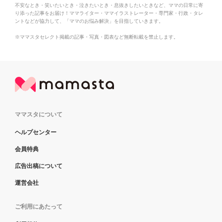
不安なとき・笑いたいとき・泣きたいとき・息抜きしたいときなど、ママの日常に寄
り添った記事をお届け！ママライター・ママイラストレーター・専門家・行政・タレ
ントなどが協力して、「ママのお悩み解決」を目指していきます。
※ママスタセレクト掲載の記事・写真・図表など無断転載を禁止します。
ママスタについて
ヘルプセンター
会員特典
広告出稿について
運営会社
ご利用にあたって