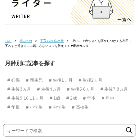
TOP
読みもの
子育て/妊娠/出産
抱っこで赤ちゃんを寝かしつけても布団に
下ろすと起きる……起こさないコツを教えて！ #産後カルタ
月齢別に記事を探す
# 妊娠
# 新生児
# 生後1ヵ月
# 生後2ヵ月
# 生後3ヵ月
# 生後4ヵ月
# 生後5⋅6ヵ月
# 生後7⋅8ヵ月
# 生後9⋅10⋅11ヵ月
# 1歳
# 2歳
# 年少
# 年中
# 年長
# 小学生
# 中学生
# 高校生