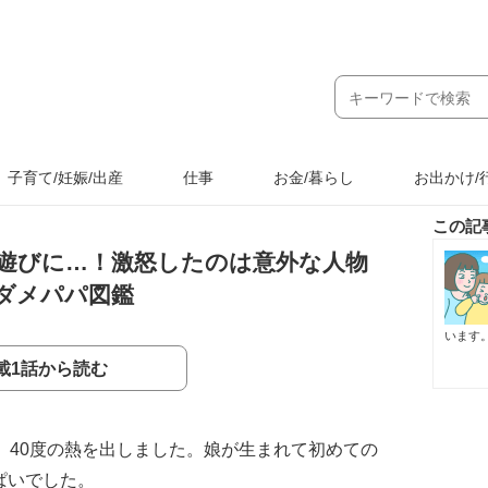
子育て/妊娠/出産
仕事
お金/暮らし
お出かけ/
この記
遊びに…！激怒したのは意外な人物
#ダメパパ図鑑
います
載1話から読む
、40度の熱を出しました。娘が生まれて初めての
ぱいでした。