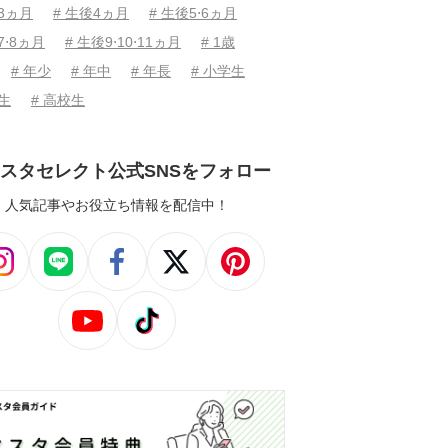
後3ヵ月
# 生後4ヵ月
# 生後5⋅6ヵ月
7⋅8ヵ月
# 生後9⋅10⋅11ヵ月
# 1歳
# 年少
# 年中
# 年長
# 小学生
学生
# 高校生
スタセレクト公式SNSをフォロー
人気記事やお役立ち情報を配信中！