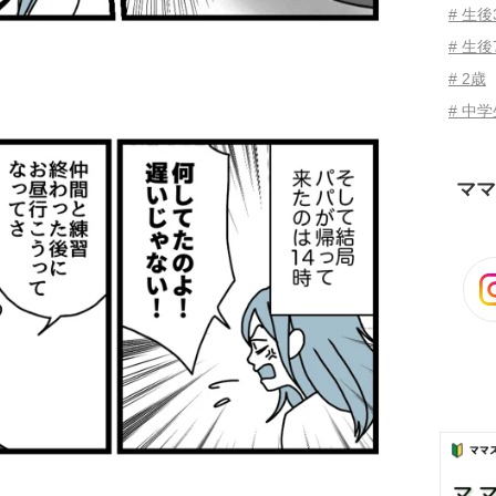
# 生
# 生後
# 2歳
# 中
ママ