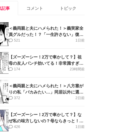
気記事
コメント
トピック
＜義両親と夫にハメられた！＞義実家全
員グルだった！？「一生許さない」復讐
誓った私【第6話まんが】
521
1日前
【ズーズーシー！2万で車かして？】祖
母の友人パンチ効いてる！非常識すぎ＜
第18話＞#4コマ母道場
174
23時間前
＜義両親と夫にハメられた！＞八方塞が
りの私「バカみたい…」同居以外に選択
肢がない【第5話まんが】
372
2日前
【ズーズーシー！2万で車かして？】な
ぜ私の味方しないの？母ならきっと！＜
第17話＞#4コマ母道場
426
1日前