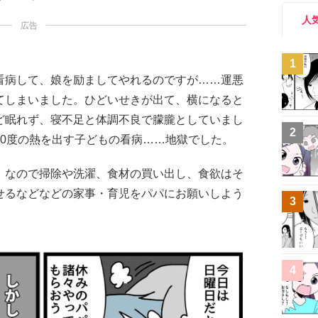
人
広告
1
看病して、娘を励ましてやれるのですが……運悪
てしまいました。ひどいせきが出て、横になると
ど眠れず、寝不足と体調不良で朦朧としていまし
2
40度の熱を出す子どもの看病……地獄でした。
。なので掃除や洗濯、食材の買い出し、食欲はそ
せるなどなどの家事・育児をパパにお願いしよう
3
4