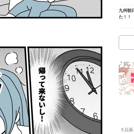
九州朝
た！！
# 妊娠