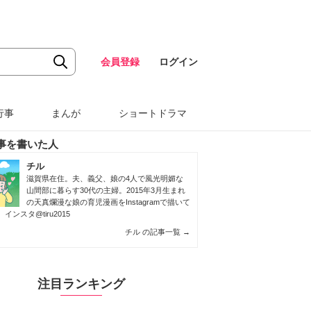
会員登録
ログイン
行事
まんが
ショートドラマ
事を書いた人
チル
滋賀県在住。夫、義父、娘の4人で風光明媚な
山間部に暮らす30代の主婦。2015年3月生まれ
の天真爛漫な娘の育児漫画をInstagramで描いて
。
インスタ@tiru2015
チル の記事一覧
→
注目ランキング