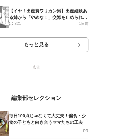
【イヤ！出産費ワリカン男】出産経験あ
る姉から「やめな！」交際を止められ＜
第12話＞#4コマ母道場
321
1日前
もっと見る
広告
編集部セレクション
毎日100点じゃなくて大丈夫！偏食・少
食の子どもと向き合うママたちの工夫
PR