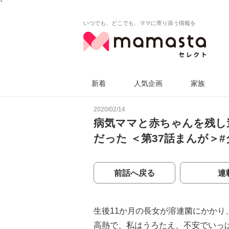
`
いつでも、どこでも、ママに寄り添う情報を
新着
人気企画
家族
2020/02/14
病気ママと赤ちゃんを残し
だった ＜第37話まんが＞
前話へ戻る
連
生後11か月の長女が溶連菌にかかり
高熱で、私はうろたえ、不安でいっ