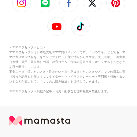
＜ママスタセレクトとは＞
ママスタセレクトは日本最大級のママ向けメディアです。「いつでも、どこでも、マ
マに寄り添う情報を」をコンセプトに、子育て情報からママ友、夫（旦那）、義実家
（義母、義父、義家族）の話、教育コラム、行政の育児支援、オリジナルまんがなど
を日々配信しています。
不安なとき・笑いたいとき・泣きたいとき・息抜きしたいときなど、ママの日常に寄
り添った記事をお届け！ママライター・ママイラストレーター・専門家・行政・タレ
ントなどが協力して、「ママのお悩み解決」を目指していきます。
※ママスタセレクト掲載の記事・写真・図表など無断転載を禁止します。