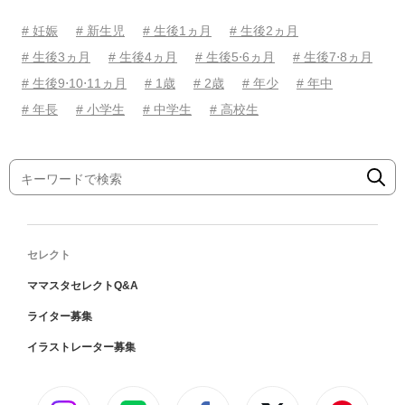
# 妊娠
# 新生児
# 生後1ヵ月
# 生後2ヵ月
# 生後3ヵ月
# 生後4ヵ月
# 生後5⋅6ヵ月
# 生後7⋅8ヵ月
# 生後9⋅10⋅11ヵ月
# 1歳
# 2歳
# 年少
# 年中
# 年長
# 小学生
# 中学生
# 高校生
セレクト
ママスタセレクトQ&A
ライター募集
イラストレーター募集