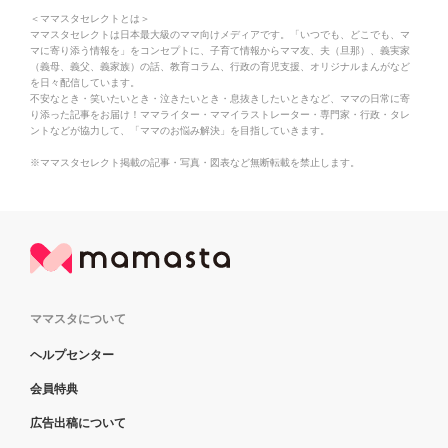
＜ママスタセレクトとは＞
ママスタセレクトは日本最大級のママ向けメディアです。「いつでも、どこでも、マ
マに寄り添う情報を」をコンセプトに、子育て情報からママ友、夫（旦那）、義実家
（義母、義父、義家族）の話、教育コラム、行政の育児支援、オリジナルまんがなど
を日々配信しています。
不安なとき・笑いたいとき・泣きたいとき・息抜きしたいときなど、ママの日常に寄
り添った記事をお届け！ママライター・ママイラストレーター・専門家・行政・タレ
ントなどが協力して、「ママのお悩み解決」を目指していきます。
※ママスタセレクト掲載の記事・写真・図表など無断転載を禁止します。
ママスタについて
ヘルプセンター
会員特典
広告出稿について