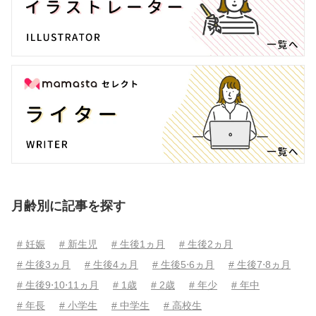
月齢別に記事を探す
# 妊娠
# 新生児
# 生後1ヵ月
# 生後2ヵ月
# 生後3ヵ月
# 生後4ヵ月
# 生後5⋅6ヵ月
# 生後7⋅8ヵ月
# 生後9⋅10⋅11ヵ月
# 1歳
# 2歳
# 年少
# 年中
# 年長
# 小学生
# 中学生
# 高校生