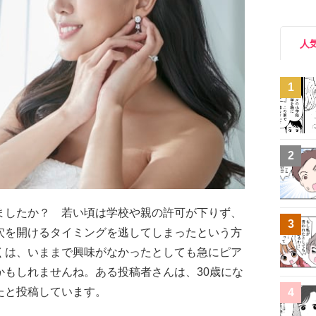
人
1
2
ましたか？ 若い頃は学校や親の許可が下りず、
3
穴を開けるタイミングを逃してしまったという方
くは、いままで興味がなかったとしても急にピア
かもしれませんね。ある投稿者さんは、30歳にな
たと投稿しています。
4