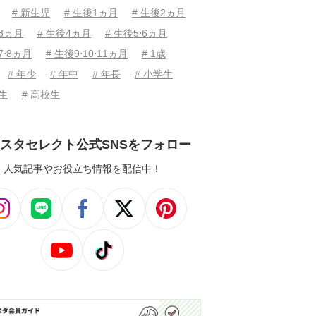
# 新生児
# 生後1ヵ月
# 生後2ヵ月
後3ヵ月
# 生後4ヵ月
# 生後5⋅6ヵ月
7⋅8ヵ月
# 生後9⋅10⋅11ヵ月
# 1歳
# 年少
# 年中
# 年長
# 小学生
学生
# 高校生
スタセレクト公式SNSをフォロー
人気記事やお役立ち情報を配信中！