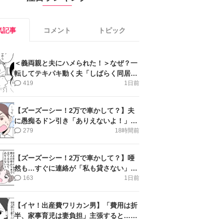
気記事
コメント
トピック
＜義両親と夫にハメられた！＞なぜ？一
転してテキパキ動く夫「しばらく同居」
提案され【第4話まんが】
419
1日前
【ズーズーシー！2万で車かして？】夫
に愚痴るドン引き「ありえないよ！」＜
第16話＞#4コマ母道場
279
18時間前
【ズーズーシー！2万で車かして？】唖
然も…すぐに連絡が「私も貸さない」＜
第15話＞#4コマ母道場
163
1日前
【イヤ！出産費ワリカン男】「費用は折
半、家事育児は妻負担」主張すると…＜