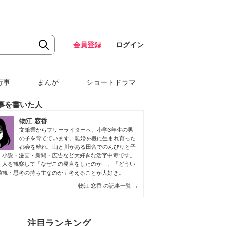
会員登録
ログイン
行事
まんが
ショートドラマ
事を書いた人
物江 窓香
文筆業からフリーライターへ。小学3年生の男
の子を育てています。離婚を機に生まれ育った
都会を離れ、山と川がある田舎でのんびりと子
。小説・漫画・新聞・広告など大好きな活字中毒です。
、人を観察して「なぜこの発言をしたのか」、「どうい
値観・思考の持ち主なのか」考えることが大好き。
物江 窓香 の記事一覧
→
注目ランキング