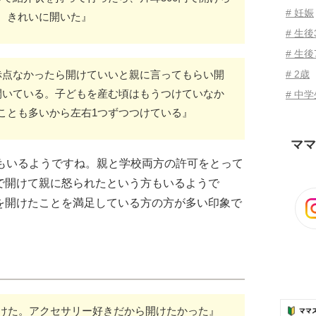
# 妊娠
、きれいに開いた』
# 生
# 生後
赤点なかったら開けていいと親に言ってもらい開
# 2歳
開いている。子どもを産む頃はもうつけていなか
# 中
ことも多いから左右1つずつつけている』
ママ
方もいるようですね。親と学校両方の許可をとって
で開けて親に怒られたという方もいるようで
を開けたことを満足している方の方が多い印象で
開けた。アクセサリー好きだから開けたかった』