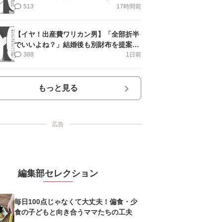
第11話＞#4コマ母道場
513
17時間前
【イヤ！出産費ワリカン男】「全部折半
でいいよね？」結婚後も別財布を提案＜
第10話＞#4コマ母道場
388
1日前
もっと見る
広告
編集部セレクション
毎日100点じゃなくて大丈夫！偏食・少
食の子どもと向き合うママたちの工夫