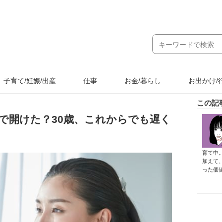
子育て/妊娠/出産
仕事
お金/暮らし
お出かけ/
この記
で開けた？30歳、これからでも遅く
育て中
加えて
った価