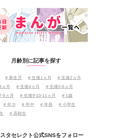
月齢別に記事を探す
# 新生児
# 生後1ヵ月
# 生後2ヵ月
後3ヵ月
# 生後4ヵ月
# 生後5⋅6ヵ月
7⋅8ヵ月
# 生後9⋅10⋅11ヵ月
# 1歳
# 年少
# 年中
# 年長
# 小学生
学生
# 高校生
スタセレクト公式SNSをフォロー