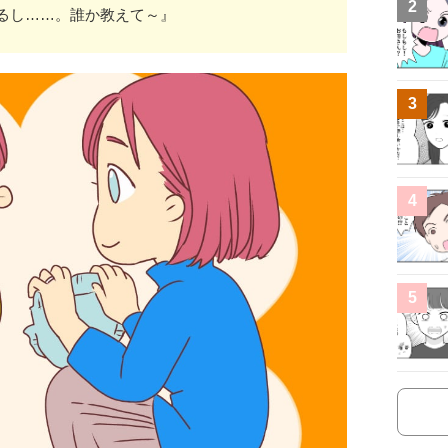
2
るし……。誰か教えて～』
3
4
5