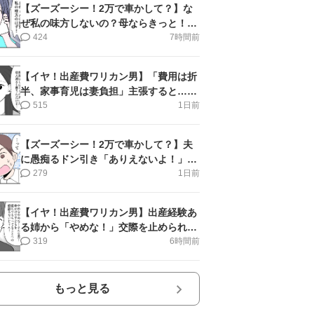
【ズーズーシー！2万で車かして？】な
ぜ私の味方しないの？母ならきっと！＜
第17話＞#4コマ母道場
424
7時間前
【イヤ！出産費ワリカン男】「費用は折
半、家事育児は妻負担」主張すると…＜
第11話＞#4コマ母道場
515
1日前
【ズーズーシー！2万で車かして？】夫
に愚痴るドン引き「ありえないよ！」＜
第16話＞#4コマ母道場
279
1日前
【イヤ！出産費ワリカン男】出産経験あ
る姉から「やめな！」交際を止められ＜
第12話＞#4コマ母道場
319
6時間前
もっと見る