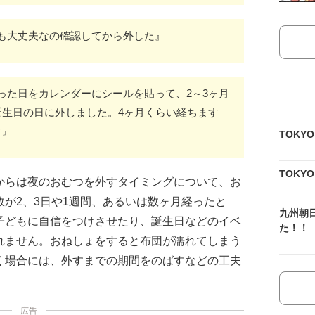
も大丈夫なの確認してから外した』
った日をカレンダーにシールを貼って、2～3ヶ月
誕生日の日に外しました。4ヶ月くらい経ちます
す』
TOKY
TOKY
からは夜のおむつを外すタイミングについて、お
が2、3日や1週間、あるいは数ヶ月経ったと
九州朝
子どもに自信をつけさせたり、誕生日などのイベ
た！！
れません。おねしょをすると布団が濡れてしまう
く場合には、外すまでの期間をのばすなどの工夫
広告