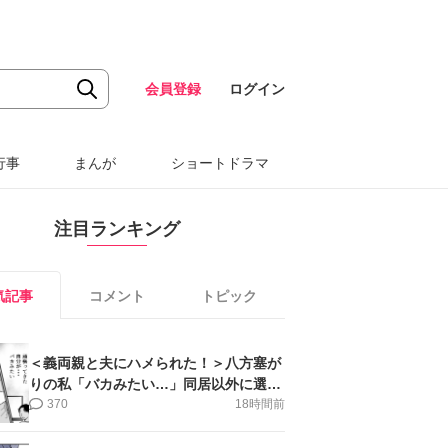
会員登録
ログイン
行事
まんが
ショートドラマ
注目ランキング
気記事
コメント
トピック
＜義両親と夫にハメられた！＞八方塞が
りの私「バカみたい…」同居以外に選択
肢がない【第5話まんが】
370
18時間前