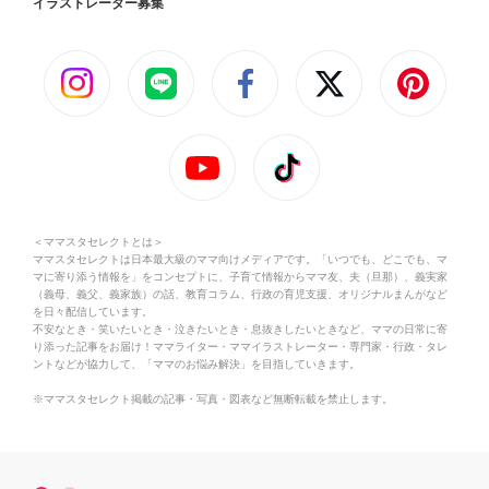
イラストレーター募集
＜ママスタセレクトとは＞
ママスタセレクトは日本最大級のママ向けメディアです。「いつでも、どこでも、マ
マに寄り添う情報を」をコンセプトに、子育て情報からママ友、夫（旦那）、義実家
（義母、義父、義家族）の話、教育コラム、行政の育児支援、オリジナルまんがなど
を日々配信しています。
不安なとき・笑いたいとき・泣きたいとき・息抜きしたいときなど、ママの日常に寄
り添った記事をお届け！ママライター・ママイラストレーター・専門家・行政・タレ
ントなどが協力して、「ママのお悩み解決」を目指していきます。
※ママスタセレクト掲載の記事・写真・図表など無断転載を禁止します。