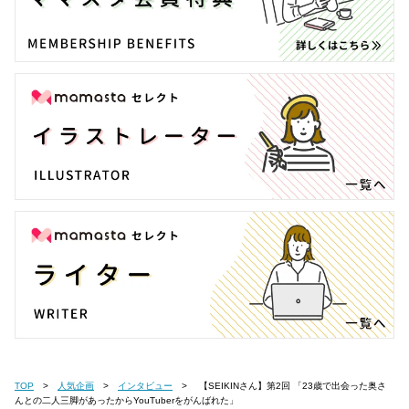
TOP
人気企画
インタビュー
【SEIKINさん】第2回 「23歳で出会った奥さ
んとの二人三脚があったからYouTuberをがんばれた」