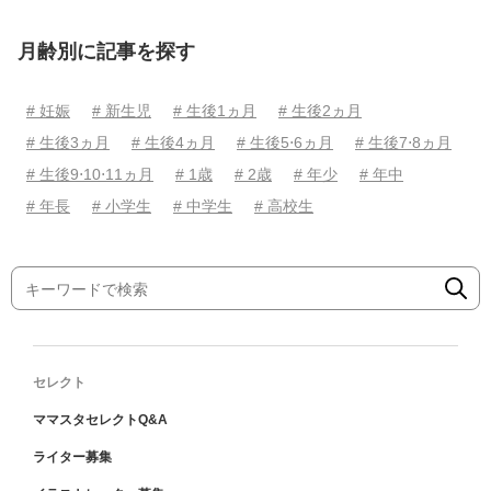
月齢別に記事を探す
# 妊娠
# 新生児
# 生後1ヵ月
# 生後2ヵ月
# 生後3ヵ月
# 生後4ヵ月
# 生後5⋅6ヵ月
# 生後7⋅8ヵ月
# 生後9⋅10⋅11ヵ月
# 1歳
# 2歳
# 年少
# 年中
# 年長
# 小学生
# 中学生
# 高校生
セレクト
ママスタセレクトQ&A
ライター募集