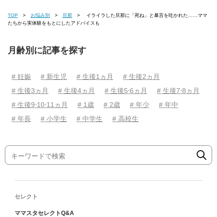
TOP
お悩み別
旦那
イライラした旦那に「死ね」と暴言を吐かれた……ママ
たちから実体験をもとにしたアドバイスも
月齢別に記事を探す
# 妊娠
# 新生児
# 生後1ヵ月
# 生後2ヵ月
# 生後3ヵ月
# 生後4ヵ月
# 生後5⋅6ヵ月
# 生後7⋅8ヵ月
# 生後9⋅10⋅11ヵ月
# 1歳
# 2歳
# 年少
# 年中
# 年長
# 小学生
# 中学生
# 高校生
セレクト
ママスタセレクトQ&A