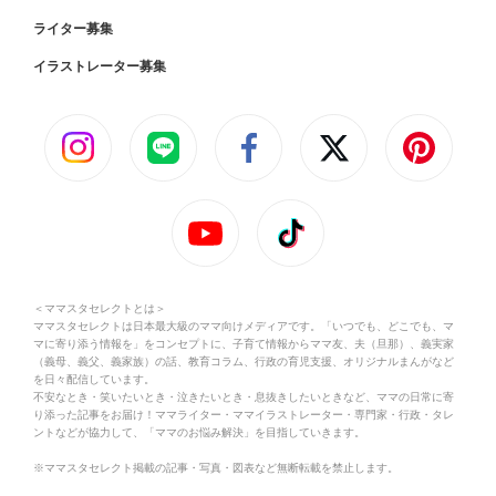
ライター募集
イラストレーター募集
＜ママスタセレクトとは＞
ママスタセレクトは日本最大級のママ向けメディアです。「いつでも、どこでも、マ
マに寄り添う情報を」をコンセプトに、子育て情報からママ友、夫（旦那）、義実家
（義母、義父、義家族）の話、教育コラム、行政の育児支援、オリジナルまんがなど
を日々配信しています。
不安なとき・笑いたいとき・泣きたいとき・息抜きしたいときなど、ママの日常に寄
り添った記事をお届け！ママライター・ママイラストレーター・専門家・行政・タレ
ントなどが協力して、「ママのお悩み解決」を目指していきます。
※ママスタセレクト掲載の記事・写真・図表など無断転載を禁止します。