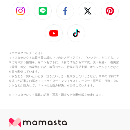
＜ママスタセレクトとは＞
ママスタセレクトは日本最大級のママ向けメディアです。「いつでも、どこでも、マ
マに寄り添う情報を」をコンセプトに、子育て情報からママ友、夫（旦那）、義実家
（義母、義父、義家族）の話、教育コラム、行政の育児支援、オリジナルまんがなど
を日々配信しています。
不安なとき・笑いたいとき・泣きたいとき・息抜きしたいときなど、ママの日常に寄
り添った記事をお届け！ママライター・ママイラストレーター・専門家・行政・タレ
ントなどが協力して、「ママのお悩み解決」を目指していきます。
※ママスタセレクト掲載の記事・写真・図表など無断転載を禁止します。