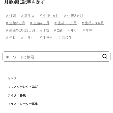
月齢別に記事を探す
# 妊娠
# 新生児
# 生後1ヵ月
# 生後2ヵ月
# 生後3ヵ月
# 生後4ヵ月
# 生後5⋅6ヵ月
# 生後7⋅8ヵ月
# 生後9⋅10⋅11ヵ月
# 1歳
# 2歳
# 年少
# 年中
# 年長
# 小学生
# 中学生
# 高校生
セレクト
ママスタセレクトQ&A
ライター募集
イラストレーター募集