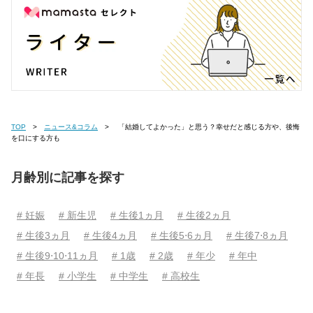
TOP
ニュース&コラム
「結婚してよかった」と思う？幸せだと感じる方や、後悔
を口にする方も
月齢別に記事を探す
# 妊娠
# 新生児
# 生後1ヵ月
# 生後2ヵ月
# 生後3ヵ月
# 生後4ヵ月
# 生後5⋅6ヵ月
# 生後7⋅8ヵ月
# 生後9⋅10⋅11ヵ月
# 1歳
# 2歳
# 年少
# 年中
# 年長
# 小学生
# 中学生
# 高校生