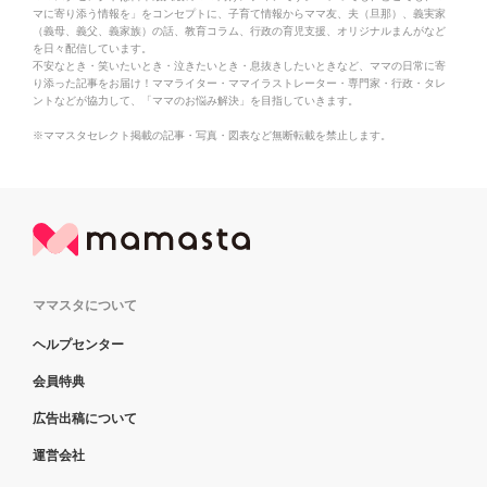
マに寄り添う情報を」をコンセプトに、子育て情報からママ友、夫（旦那）、義実家
（義母、義父、義家族）の話、教育コラム、行政の育児支援、オリジナルまんがなど
を日々配信しています。
不安なとき・笑いたいとき・泣きたいとき・息抜きしたいときなど、ママの日常に寄
り添った記事をお届け！ママライター・ママイラストレーター・専門家・行政・タレ
ントなどが協力して、「ママのお悩み解決」を目指していきます。
※ママスタセレクト掲載の記事・写真・図表など無断転載を禁止します。
ママスタについて
ヘルプセンター
会員特典
広告出稿について
運営会社