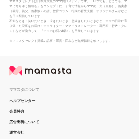
ママスタセレクトは日本最大級のママ向けメディアです。「いつでも、どこでも、マ
マに寄り添う情報を」をコンセプトに、子育て情報からママ友、夫（旦那）、義実家
（義母、義父、義家族）の話、教育コラム、行政の育児支援、オリジナルまんがなど
を日々配信しています。
不安なとき・笑いたいとき・泣きたいとき・息抜きしたいときなど、ママの日常に寄
り添った記事をお届け！ママライター・ママイラストレーター・専門家・行政・タレ
ントなどが協力して、「ママのお悩み解決」を目指していきます。
※ママスタセレクト掲載の記事・写真・図表など無断転載を禁止します。
ママスタについて
ヘルプセンター
会員特典
広告出稿について
運営会社