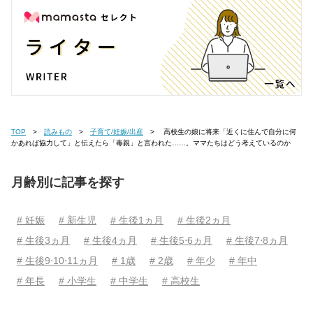
TOP
読みもの
子育て/妊娠/出産
高校生の娘に将来「近くに住んで自分に何
かあれば協力して」と伝えたら「毒親」と言われた……。ママたちはどう考えているのか
月齢別に記事を探す
# 妊娠
# 新生児
# 生後1ヵ月
# 生後2ヵ月
# 生後3ヵ月
# 生後4ヵ月
# 生後5⋅6ヵ月
# 生後7⋅8ヵ月
# 生後9⋅10⋅11ヵ月
# 1歳
# 2歳
# 年少
# 年中
# 年長
# 小学生
# 中学生
# 高校生