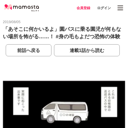
会員登録
ログイン
2019/08/05
「あそこに何かいるよ」園バスに乗る園児が何もな
い場所を怖がる……！ #身の毛もよだつ恐怖の体験
前話へ戻る
連載1話から読む