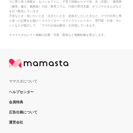
マに寄り添う情報を」をコンセプトに、子育て情報からママ友、夫（旦那）、義実家
（義母、義父、義家族）の話、教育コラム、行政の育児支援、オリジナルまんがなど
を日々配信しています。
不安なとき・笑いたいとき・泣きたいとき・息抜きしたいときなど、ママの日常に寄
り添った記事をお届け！ママライター・ママイラストレーター・専門家・行政・タレ
ントなどが協力して、「ママのお悩み解決」を目指していきます。
※ママスタセレクト掲載の記事・写真・図表など無断転載を禁止します。
ママスタについて
ヘルプセンター
会員特典
広告出稿について
運営会社