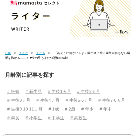
TOP
まんが
子ども
「あそこに何かいるよ」園バスに乗る園児が何もない場
所を怖がる……！ #身の毛もよだつ恐怖の体験
月齢別に記事を探す
# 妊娠
# 新生児
# 生後1ヵ月
# 生後2ヵ月
# 生後3ヵ月
# 生後4ヵ月
# 生後5⋅6ヵ月
# 生後7⋅8ヵ月
# 生後9⋅10⋅11ヵ月
# 1歳
# 2歳
# 年少
# 年中
# 年長
# 小学生
# 中学生
# 高校生