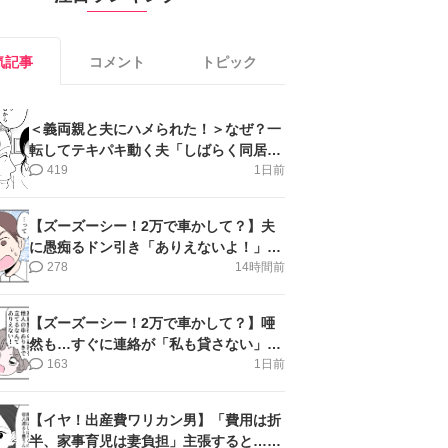
気記事
コメント
トピック
＜義両親と夫にハメられた！＞なぜ？一
転してテキパキ動く夫「しばらく同居」
提案され【第4話まんが】
419
1日前
【ズーズーシー！2万で車かして？】夫
に愚痴るドン引き「ありえないよ！」＜
第16話＞#4コマ母道場
278
14時間前
【ズーズーシー！2万で車かして？】唖
然も…すぐに連絡が「私も貸さない」＜
第15話＞#4コマ母道場
163
1日前
【イヤ！出産費ワリカン男】「費用は折
半、家事育児は妻負担」主張すると…＜