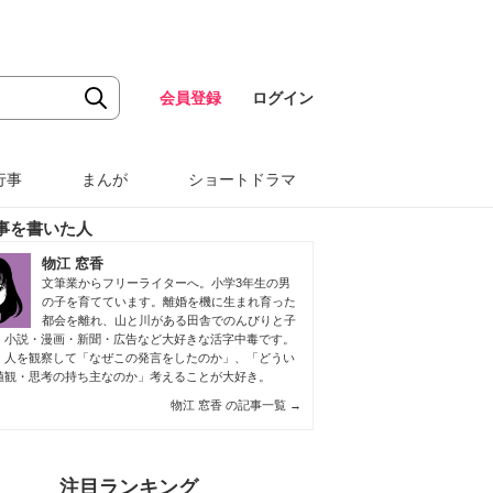
会員登録
ログイン
行事
まんが
ショートドラマ
事を書いた人
物江 窓香
文筆業からフリーライターへ。小学3年生の男
の子を育てています。離婚を機に生まれ育った
都会を離れ、山と川がある田舎でのんびりと子
。小説・漫画・新聞・広告など大好きな活字中毒です。
、人を観察して「なぜこの発言をしたのか」、「どうい
値観・思考の持ち主なのか」考えることが大好き。
物江 窓香 の記事一覧
→
注目ランキング