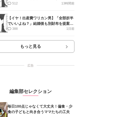
第11話＞#4コマ母道場
512
13時間前
【イヤ！出産費ワリカン男】「全部折半
でいいよね？」結婚後も別財布を提案＜
第10話＞#4コマ母道場
388
1日前
もっと見る
広告
編集部セレクション
毎日100点じゃなくて大丈夫！偏食・少
食の子どもと向き合うママたちの工夫