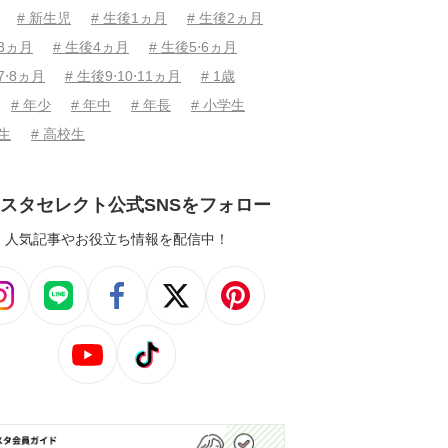
# 新生児
# 生後1ヵ月
# 生後2ヵ月
後3ヵ月
# 生後4ヵ月
# 生後5⋅6ヵ月
7⋅8ヵ月
# 生後9⋅10⋅11ヵ月
# 1歳
# 年少
# 年中
# 年長
# 小学生
学生
# 高校生
スタセレクト公式SNSをフォロー
人気記事やお役立ち情報を配信中！