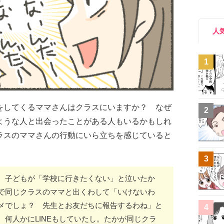
人
1
をしてくるママさんはクラスにいますか？ なぜ
2
ような人と出会ったことがある人もいるかもしれ
ラスのママさんの行動にいら立ちを感じていると
3
。子どもが「学校に行きたくない」と泣いたか
で同じクラスのママと出くわして「いけないわ
メでしょ？ 先生とお友だちに報告するわね」と
4
何人かにLINEもしていたし。たかが同じクラ