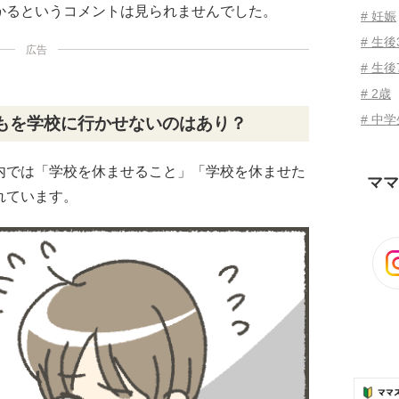
かるというコメントは見られませんでした。
# 妊娠
# 生
広告
# 生後
# 2歳
# 中
もを学校に行かせないのはあり？
内では「学校を休ませること」「学校を休ませた
ママ
れています。