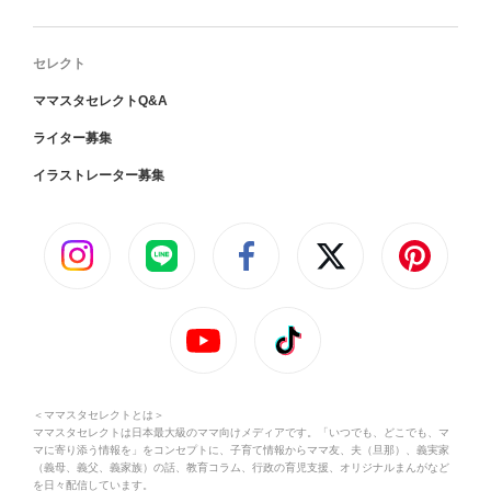
セレクト
ママスタセレクトQ&A
ライター募集
イラストレーター募集
＜ママスタセレクトとは＞
ママスタセレクトは日本最大級のママ向けメディアです。「いつでも、どこでも、マ
マに寄り添う情報を」をコンセプトに、子育て情報からママ友、夫（旦那）、義実家
（義母、義父、義家族）の話、教育コラム、行政の育児支援、オリジナルまんがなど
を日々配信しています。