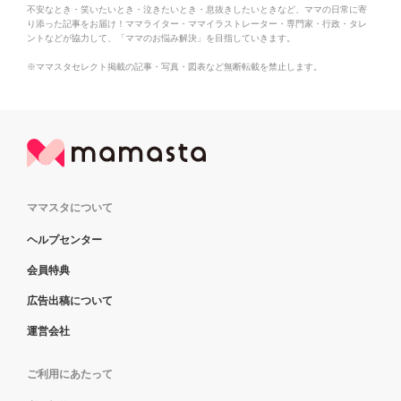
不安なとき・笑いたいとき・泣きたいとき・息抜きしたいときなど、ママの日常に寄
り添った記事をお届け！ママライター・ママイラストレーター・専門家・行政・タレ
ントなどが協力して、「ママのお悩み解決」を目指していきます。
※ママスタセレクト掲載の記事・写真・図表など無断転載を禁止します。
ママスタについて
ヘルプセンター
会員特典
広告出稿について
運営会社
ご利用にあたって