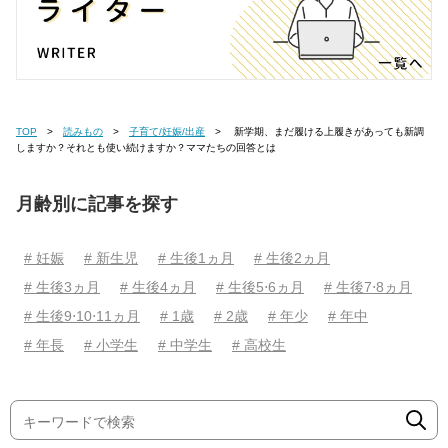
TOP
読みもの
子育て/妊娠/出産
新学期、まだ履ける上履きがあっても新調
しますか？それとも使い続けますか？ママたちの回答とは
月齢別に記事を探す
# 妊娠
# 新生児
# 生後1ヵ月
# 生後2ヵ月
# 生後3ヵ月
# 生後4ヵ月
# 生後5⋅6ヵ月
# 生後7⋅8ヵ月
# 生後9⋅10⋅11ヵ月
# 1歳
# 2歳
# 年少
# 年中
# 年長
# 小学生
# 中学生
# 高校生