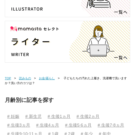
TOP
読みもの
お金/暮らし
子どもたちの汚れた上履き、洗濯機で洗います
か？洗い方のコツは？
月齢別に記事を探す
# 妊娠
# 新生児
# 生後1ヵ月
# 生後2ヵ月
# 生後3ヵ月
# 生後4ヵ月
# 生後5⋅6ヵ月
# 生後7⋅8ヵ月
# 生後9⋅10⋅11ヵ月
# 1歳
# 2歳
# 年少
# 年中