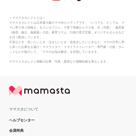
＜ママスタセレクトとは＞
ママスタセレクトは日本最大級のママ向けメディアです。「いつでも、どこでも、マ
マに寄り添う情報を」をコンセプトに、子育て情報からママ友、夫（旦那）、義実家
（義母、義父、義家族）の話、教育コラム、行政の育児支援、オリジナルまんがなど
を日々配信しています。
不安なとき・笑いたいとき・泣きたいとき・息抜きしたいときなど、ママの日常に寄
り添った記事をお届け！ママライター・ママイラストレーター・専門家・行政・タレ
ントなどが協力して、「ママのお悩み解決」を目指していきます。
※ママスタセレクト掲載の記事・写真・図表など無断転載を禁止します。
ママスタについて
ヘルプセンター
会員特典