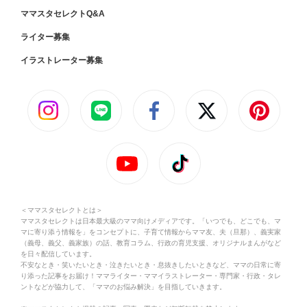
ママスタセレクトQ&A
ライター募集
イラストレーター募集
＜ママスタセレクトとは＞
ママスタセレクトは日本最大級のママ向けメディアです。「いつでも、どこでも、マ
マに寄り添う情報を」をコンセプトに、子育て情報からママ友、夫（旦那）、義実家
（義母、義父、義家族）の話、教育コラム、行政の育児支援、オリジナルまんがなど
を日々配信しています。
不安なとき・笑いたいとき・泣きたいとき・息抜きしたいときなど、ママの日常に寄
り添った記事をお届け！ママライター・ママイラストレーター・専門家・行政・タレ
ントなどが協力して、「ママのお悩み解決」を目指していきます。