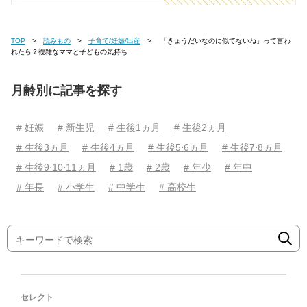
TOP
読みもの
子育て/妊娠/出産
「きょうだいなのに似てないね」って言わ
れたら？複雑なママと子どもの気持ち
月齢別に記事を探す
# 妊娠
# 新生児
# 生後1ヵ月
# 生後2ヵ月
# 生後3ヵ月
# 生後4ヵ月
# 生後5⋅6ヵ月
# 生後7⋅8ヵ月
# 生後9⋅10⋅11ヵ月
# 1歳
# 2歳
# 年少
# 年中
# 年長
# 小学生
# 中学生
# 高校生
セレクト