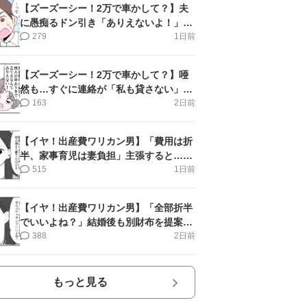
【ズーズーシー！2万で車かして？】夫
に愚痴るドン引き「ありえないよ！」＜
第16話＞#4コマ母道場
279
1日前
【ズーズーシー！2万で車かして？】唖
然も…すぐに連絡が「私も貸さない」＜
第15話＞#4コマ母道場
163
2日前
【イヤ！出産費ワリカン男】「費用は折
半、家事育児は妻負担」主張すると…＜
第11話＞#4コマ母道場
515
1日前
【イヤ！出産費ワリカン男】「全部折半
でいいよね？」結婚後も別財布を提案＜
第10話＞#4コマ母道場
388
2日前
もっと見る