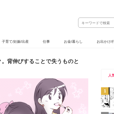
子育て/妊娠/出産
仕事
お金/暮らし
お出かけ/
ク。背伸びすることで失うものと
人
1