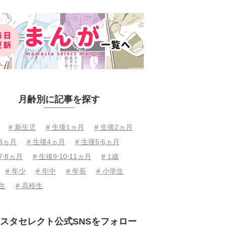
月齢別に記事を探す
# 新生児
# 生後1ヵ月
# 生後2ヵ月
後3ヵ月
# 生後4ヵ月
# 生後5⋅6ヵ月
7⋅8ヵ月
# 生後9⋅10⋅11ヵ月
# 1歳
# 年少
# 年中
# 年長
# 小学生
学生
# 高校生
スタセレクト公式SNSをフォロー