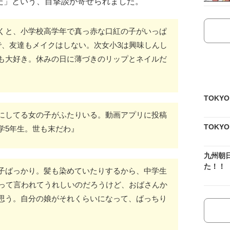
た」という、目撃談が寄せられました。
くと、小学校高学年で真っ赤な口紅の子がいっぱ
で、友達もメイクはしない。次女小3は興味しんし
も大好き。休みの日に薄づきのリップとネイルだ
TOKY
にしてる女の子がふたりいる。動画アプリに投稿
TOKY
学5年生。世も末だわ』
九州朝
た！！
子ばっかり。髪も染めていたりするから、中学生
」って言われてうれしいのだろうけど、おばさんか
思う。自分の娘がそれくらいになって、ばっちり