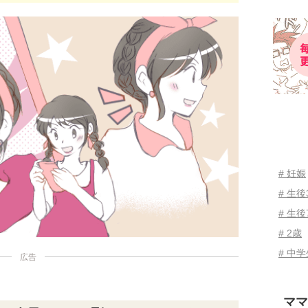
# 妊娠
# 生
# 生後
# 2歳
# 中
広告
ママ