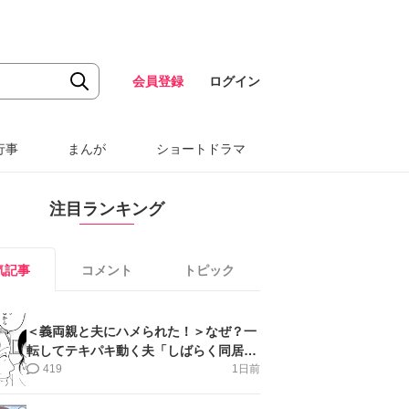
会員登録
ログイン
行事
まんが
ショートドラマ
注目ランキング
気記事
コメント
トピック
＜義両親と夫にハメられた！＞なぜ？一
転してテキパキ動く夫「しばらく同居」
提案され【第4話まんが】
419
1日前