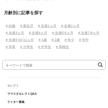
月齢別に記事を探す
# 妊娠
# 新生児
# 生後1ヵ月
# 生後2ヵ月
# 生後3ヵ月
# 生後4ヵ月
# 生後5⋅6ヵ月
# 生後7⋅8ヵ月
# 生後9⋅10⋅11ヵ月
# 1歳
# 2歳
# 年少
# 年中
# 年長
# 小学生
# 中学生
# 高校生
セレクト
ママスタセレクトQ&A
ライター募集