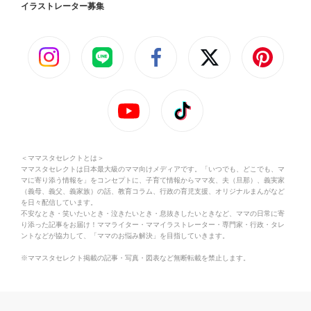
イラストレーター募集
＜ママスタセレクトとは＞
ママスタセレクトは日本最大級のママ向けメディアです。「いつでも、どこでも、マ
マに寄り添う情報を」をコンセプトに、子育て情報からママ友、夫（旦那）、義実家
（義母、義父、義家族）の話、教育コラム、行政の育児支援、オリジナルまんがなど
を日々配信しています。
不安なとき・笑いたいとき・泣きたいとき・息抜きしたいときなど、ママの日常に寄
り添った記事をお届け！ママライター・ママイラストレーター・専門家・行政・タレ
ントなどが協力して、「ママのお悩み解決」を目指していきます。
※ママスタセレクト掲載の記事・写真・図表など無断転載を禁止します。