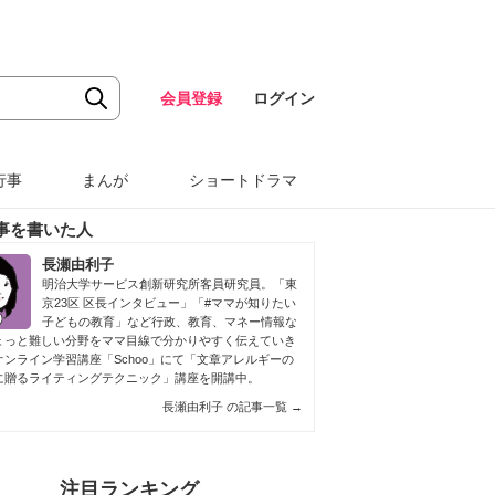
会員登録
ログイン
行事
まんが
ショートドラマ
事を書いた人
長瀬由利子
明治大学サービス創新研究所客員研究員。「東
京23区 区長インタビュー」「#ママが知りたい
子どもの教育」など行政、教育、マネー情報な
ょっと難しい分野をママ目線で分かりやすく伝えていき
オンライン学習講座「Schoo」にて「文章アレルギーの
に贈るライティングテクニック」講座を開講中。
長瀬由利子 の記事一覧
→
注目ランキング