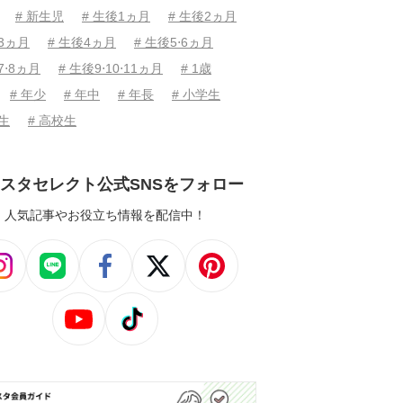
# 新生児
# 生後1ヵ月
# 生後2ヵ月
後3ヵ月
# 生後4ヵ月
# 生後5⋅6ヵ月
7⋅8ヵ月
# 生後9⋅10⋅11ヵ月
# 1歳
# 年少
# 年中
# 年長
# 小学生
学生
# 高校生
スタセレクト公式SNSをフォロー
人気記事やお役立ち情報を配信中！