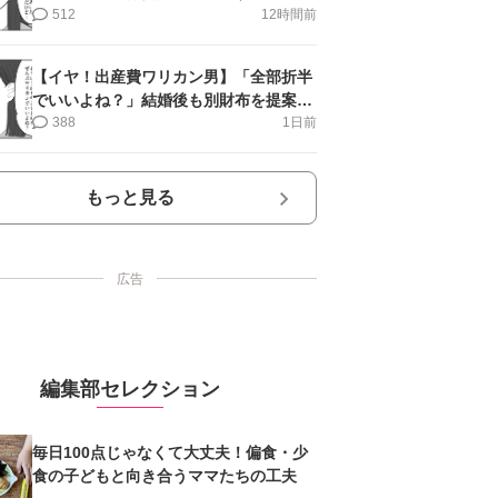
第11話＞#4コマ母道場
512
12時間前
【イヤ！出産費ワリカン男】「全部折半
でいいよね？」結婚後も別財布を提案＜
第10話＞#4コマ母道場
388
1日前
もっと見る
広告
編集部セレクション
毎日100点じゃなくて大丈夫！偏食・少
食の子どもと向き合うママたちの工夫