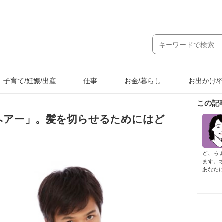
子育て/妊娠/出産
仕事
お金/暮らし
お出かけ/
この記
ヘアー」。髪を切らせるためにはど
ど、ち
ます。
あなた