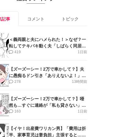
気記事
コメント
トピック
＜義両親と夫にハメられた！＞なぜ？一
転してテキパキ動く夫「しばらく同居」
提案され【第4話まんが】
419
1日前
【ズーズーシー！2万で車かして？】夫
に愚痴るドン引き「ありえないよ！」＜
第16話＞#4コマ母道場
278
13時間前
【ズーズーシー！2万で車かして？】唖
然も…すぐに連絡が「私も貸さない」＜
第15話＞#4コマ母道場
163
1日前
【イヤ！出産費ワリカン男】「費用は折
半、家事育児は妻負担」主張すると…＜