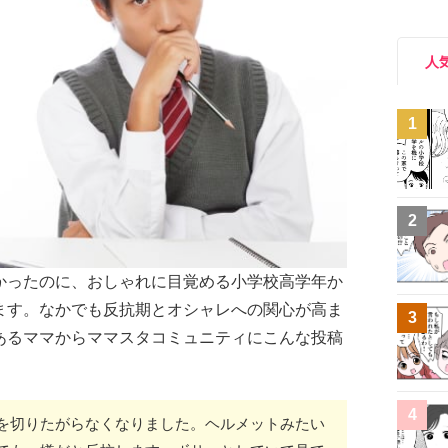
人
1
2
かったのに、おしゃれに目覚める小学校高学年か
ます。なかでも反抗期とオシャレへの関心が高ま
3
あるママからママスタコミュニティにこんな投稿
4
を切りたがらなくなりました。ヘルメットみたい