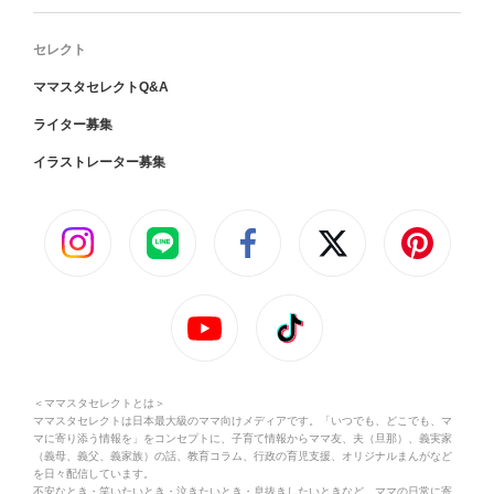
セレクト
ママスタセレクトQ&A
ライター募集
イラストレーター募集
＜ママスタセレクトとは＞
ママスタセレクトは日本最大級のママ向けメディアです。「いつでも、どこでも、マ
マに寄り添う情報を」をコンセプトに、子育て情報からママ友、夫（旦那）、義実家
（義母、義父、義家族）の話、教育コラム、行政の育児支援、オリジナルまんがなど
を日々配信しています。
不安なとき・笑いたいとき・泣きたいとき・息抜きしたいときなど、ママの日常に寄