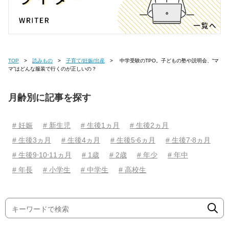
TOP
読みもの
子育て/妊娠/出産
中学受験のTPO。子どもの塾や説明会、“マ
マ”はどんな服装で行くのが正しいの？
月齢別に記事を探す
# 妊娠
# 新生児
# 生後1ヵ月
# 生後2ヵ月
# 生後3ヵ月
# 生後4ヵ月
# 生後5⋅6ヵ月
# 生後7⋅8ヵ月
# 生後9⋅10⋅11ヵ月
# 1歳
# 2歳
# 年少
# 年中
# 年長
# 小学生
# 中学生
# 高校生