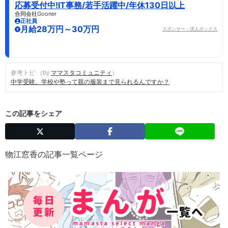
応募受付中!IT事務/若手活躍中/年休130日以上
合同会社Gooner
正社員
月給28万円～30万円
スポンサー：求人ボックス
参考トピ （by
ママスタコミュニティ
）
中学受験。学校や塾って親の服装まで見られるんですか？
この記事をシェア
物江窓香の記事一覧ページ